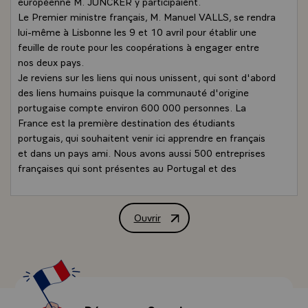
européenne M. JUNCKER y participaient.
Le Premier ministre français, M. Manuel VALLS, se rendra
lui-même à Lisbonne les 9 et 10 avril pour établir une
feuille de route pour les coopérations à engager entre
nos deux pays.
Je reviens sur les liens qui nous unissent, qui sont d'abord
des liens humains puisque la communauté d'origine
portugaise compte environ 600 000 personnes. La
France est la première destination des étudiants
portugais, qui souhaitent venir ici apprendre en français
et dans un pays ami. Nous avons aussi 500 entreprises
françaises qui sont présentes au Portugal et des
échanges économiques très importants. Enfin, nous
voulons poursuivre nos coopérations culturelles et
linguistiques et nous veillons, le Président portugais et
Ouvrir
Déclaration conjointe de MM. François 
moi-même, à ce que nous puissions unir nos efforts pour
rassembler encore davantage les communautés
francophones et lusophones.
La France est le troisième fournisseur, le deuxième client
du Portugal. Nous avons voulu que la visite du Président
puisse être essentiellement consacrée au développement