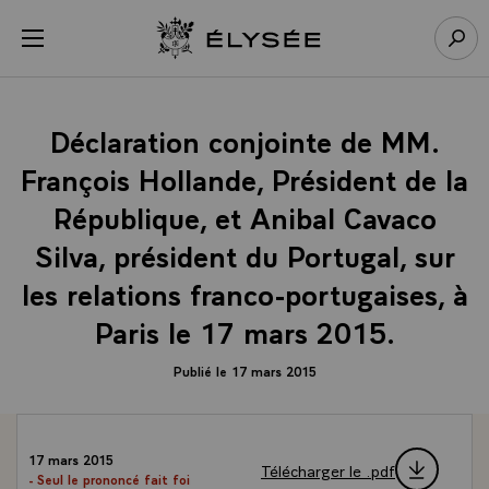
Panneau de gestion des cookies
menu
Retour à l’accueil Élysée
Rech
Déclaration conjointe de MM.
François Hollande, Président de la
République, et Anibal Cavaco
Silva, président du Portugal, sur
les relations franco-portugaises, à
Paris le 17 mars 2015.
Publié le 17 mars 2015
17 mars 2015
Télécharger le .pdf
- Seul le prononcé fait foi