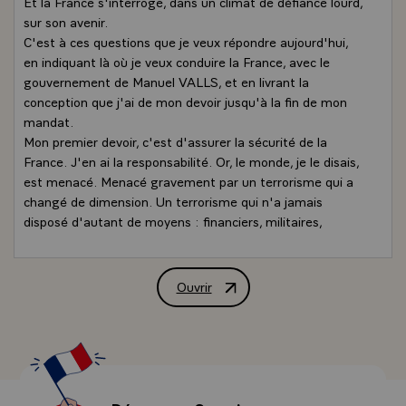
Et la France s'interroge, dans un climat de défiance lourd,
sur son avenir.
C'est à ces questions que je veux répondre aujourd'hui,
en indiquant là où je veux conduire la France, avec le
gouvernement de Manuel VALLS, et en livrant la
conception que j'ai de mon devoir jusqu'à la fin de mon
mandat.
Mon premier devoir, c'est d'assurer la sécurité de la
France. J'en ai la responsabilité. Or, le monde, je le disais,
est menacé. Menacé gravement par un terrorisme qui a
changé de dimension. Un terrorisme qui n'a jamais
disposé d'autant de moyens : financiers, militaires,
humains. Un terrorisme qui prétend non plus simplement
contester les Etats mais prendre leur place. Un
terrorisme qui s'en prend à la population, bien sûr, la plus
Ouvrir
Déclaration de M. François Hollande, P
fragile, et quelle que soit sa religion.
Ce sont ces groupes que nous avons combattus, et
d'ailleurs victorieusement, au Mali. D'autres agissent au
Nigeria, en Libye, en Somalie, mais c'est en Irak et en
Syrie, que le danger est le plus grand. Le mouvement
terroriste, que l'on appelle Daesh, a prospéré dans le