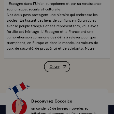
l'Espagne dans l'Union européenne et par sa renaissance
économique, sociale et culturelle.
Nos deux pays partagent une histoire qui embrasse les
siècles. En tissant des liens de confiance inébranlables
avec le peuple français et ses représentants, vous avez
fortifié cet héritage. L'Espagne et la France ont une
compréhension commune des défis à relever pour que
triomphent, en Europe et dans le monde, les valeurs de
paix, de sécurité, de prospérité et de solidarité. Notre
exceptionnelle coopération, tout au long de Votre règne,
en a porté témoignage £ l'avenir le confirmera, j'en suis
certain.
Ouvrir
Lettre de M. François Hollande, Présid
Une nouvelle page de l'histoire espagnole s'ouvre
désormais, à un moment où l'Espagne, qui a payé un
lourd tribut à la crise et consenti des efforts douloureux,
amorce son redressement. Philippe VI recevra, soyez-en
assuré, toute l'amitié et toute la confiance que la France
vous portait et se tiendra indéfectiblement à Ses côtés.
Découvrez Cocorico
Je serai heureux d'entretenir avec Lui les meilleures
un condensé de bonnes nouvelles et
relations.
initiatives citoyennes qui font rayonner la