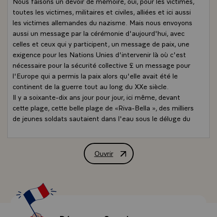
Nous faisons un devoir de mémoire, oui, pour les victimes,
toutes les victimes, militaires et civiles, alliées et ici aussi
les victimes allemandes du nazisme. Mais nous envoyons
aussi un message par la cérémonie d'aujourd'hui, avec
celles et ceux qui y participent, un message de paix, une
exigence pour les Nations Unies d'intervenir là où c'est
nécessaire pour la sécurité collective £ un message pour
l'Europe qui a permis la paix alors qu'elle avait été le
continent de la guerre tout au long du XXe siècle.
Il y a soixante-dix ans jour pour jour, ici même, devant
cette plage, cette belle plage de «Riva-Bella », des milliers
de jeunes soldats sautaient dans l'eau sous le déluge du
feu pour courir vers les défenses allemandes. Ils avaient
20 ans, un peu plus, un peu moins et qui pouvait dire à ce
moment là que « 20 ans, c'était le plus bel âge de la vie »
Ouvrir
Déclaration de M. François Hollande, 
? Pour eux, 20 ans, c'était l'âge du devoir, c'était l'âge
de l'engagement, c'était l'âge du sacrifice. Ils avaient
froid, ils avaient peur. L'air de ce 6 juin aujourd'hui si pur
était brouillé par la fumée des premiers combats et
déchiré par le fracas des explosions. L'eau sage que nous
voyons aujourd'hui était striée par l'écume des barges de