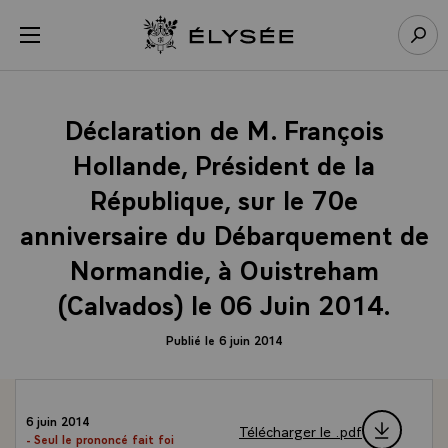
Panneau de gestion des cookies
menu
Retour à l’accueil Élysée
Rech
Déclaration de M. François
Hollande, Président de la
République, sur le 70e
anniversaire du Débarquement de
Normandie, à Ouistreham
(Calvados) le 06 Juin 2014.
Publié le 6 juin 2014
6 juin 2014
Télécharger le .pdf
- Seul le prononcé fait foi