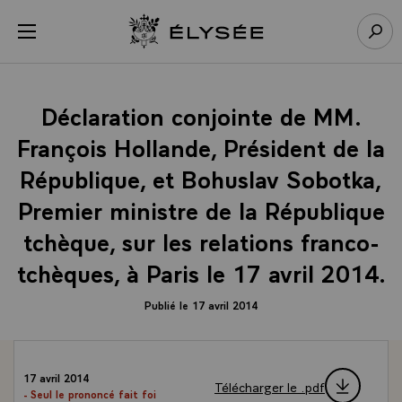
Panneau de gestion des cookies
menu
Retour à l’accueil Élysée
Rech
Déclaration conjointe de MM.
François Hollande, Président de la
République, et Bohuslav Sobotka,
Premier ministre de la République
tchèque, sur les relations franco-
tchèques, à Paris le 17 avril 2014.
Publié le 17 avril 2014
17 avril 2014
Télécharger le .pdf
- Seul le prononcé fait foi