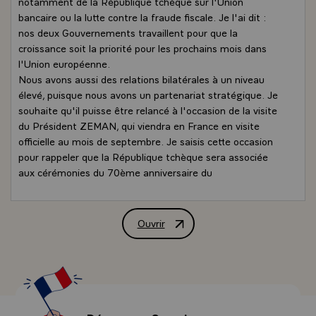
notamment de la République tchèque sur l'Union
bancaire ou la lutte contre la fraude fiscale. Je l'ai dit :
nos deux Gouvernements travaillent pour que la
croissance soit la priorité pour les prochains mois dans
l'Union européenne.
Nous avons aussi des relations bilatérales à un niveau
élevé, puisque nous avons un partenariat stratégique. Je
souhaite qu'il puisse être relancé à l'occasion de la visite
du Président ZEMAN, qui viendra en France en visite
officielle au mois de septembre. Je saisis cette occasion
pour rappeler que la République tchèque sera associée
aux cérémonies du 70ème anniversaire du
débarquement. Le Président ZEMAN sera également là.
Nos relations économiques bilatérales sont dynamiques.
Vous savez qu'il y a 500 entreprises françaises installées
Ouvrir
Déclaration conjointe de MM. François 
en République tchèque et que la France est le 5ème
investisseur étranger dans ce pays. Je souhaite que nous
puissions encore amplifier nos échanges. La croissance
qui repart, aussi bien en République tchèque qu'en
France, est sans doute l'occasion d'avoir de nouveaux
marchés dans nos pays respectifs.