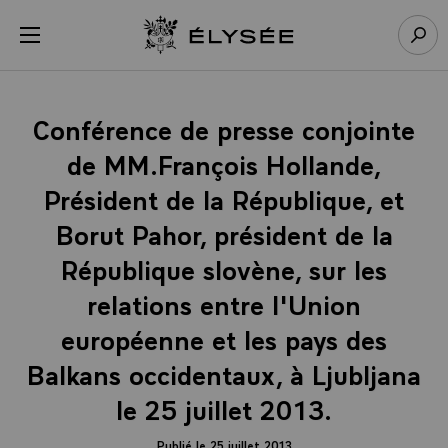
Panneau de gestion des cookies
menu
Retour à l’accueil Élysée
Rech
Conférence de presse conjointe
de MM.François Hollande,
Président de la République, et
Borut Pahor, président de la
République slovène, sur les
relations entre l'Union
européenne et les pays des
Balkans occidentaux, à Ljubljana
le 25 juillet 2013.
Publié le 25 juillet 2013