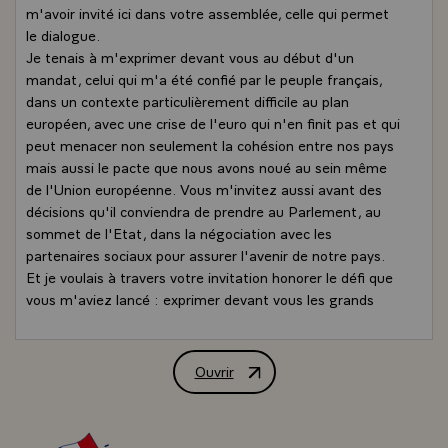
m'avoir invité ici dans votre assemblée, celle qui permet
le dialogue.
Je tenais à m'exprimer devant vous au début d'un
mandat, celui qui m'a été confié par le peuple français,
dans un contexte particulièrement difficile au plan
européen, avec une crise de l'euro qui n'en finit pas et qui
peut menacer non seulement la cohésion entre nos pays
mais aussi le pacte que nous avons noué au sein même
de l'Union européenne. Vous m'invitez aussi avant des
décisions qu'il conviendra de prendre au Parlement, au
sommet de l'Etat, dans la négociation avec les
partenaires sociaux pour assurer l'avenir de notre pays.
Et je voulais à travers votre invitation honorer le défi que
vous m'aviez lancé : exprimer devant vous les grands
choix qui attendent notre pays.
Il y a d'ailleurs une certaine logique à entreprendre cette
démarche ici au Palais d'Iéna car votre Conseil atteste
Ouvrir
Déclaration de M. François Hollande, Pr
par l'exemple que notre Nation peut être réunie,
rassemblée non seulement au-delà de ses différences,
que je vois ici devant moi , mais à travers elles. Vous êtes