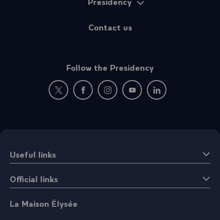
Presidency
Contact us
Follow the Presidency
New window: follow us on Twitter
New window: follow us on Facebook
New window: follow us on Instagr
New window: follow us on 
New window: follow 
Useful links
Official links
La Maison Élysée