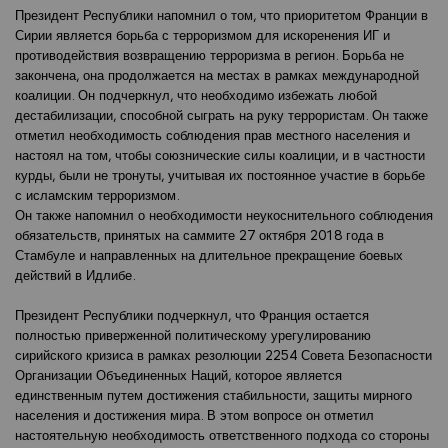
Президент Республики напомнил о том, что приоритетом Франции в
Сирии является борьба с терроризмом для искоренения ИГ и
противодействия возвращению терроризма в регион. Борьба не
закончена, она продолжается на местах в рамках международной
коалиции. Он подчеркнул, что необходимо избежать любой
дестабилизации, способной сыграть на руку террористам. Он также
отметил необходимость соблюдения прав местного населения и
настоял на том, чтобы союзнические силы коалиции, и в частности
курды, были не тронуты, учитывая их постоянное участие в борьбе
с исламским терроризмом.
Он также напомнил о необходимости неукоснительного соблюдения
обязательств, принятых на саммите 27 октября 2018 года в
Стамбуле и направленных на длительное прекращение боевых
действий в Идлибе.
Президент Республики подчеркнул, что Франция остается
полностью приверженной политическому урегулированию
сирийского кризиса в рамках резолюции 2254 Совета Безопасности
Организации Объединенных Наций, которое является
единственным путем достижения стабильности, защиты мирного
населения и достижения мира. В этом вопросе он отметил
настоятельную необходимость ответственного подхода со стороны