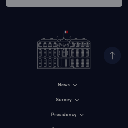
Top of
News
Sitemap
Survey
Presidency