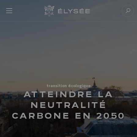
Cookies management panel
Open menu
Go to homepage
Sear
transition écologique
ATTEINDRE LA
NEUTRALITÉ
CARBONE EN 2050