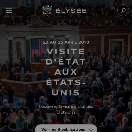
Panneau de gestion des cookies
menu
Retour à l’accueil Élysée
Rech
23 AU 25 AVRIL 2018
VISITE
D'ÉTAT
AUX
ÉTATS-
UNIS
Découvrez la visite d'État aux
États-Unis
Voir les 9 publications