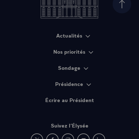
Haut d
Actualités
Plan du site
Nos priorités
Sondage
Présidence
Écrire au Président
Suivez l’Élysée