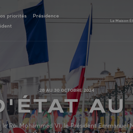
os priorités
Présidence
La Maison É
ident
28 AU 30 OCTOBRE 2024
D'ÉTAT A
té le Roi Mohammed VI, le Président Emmanuel M