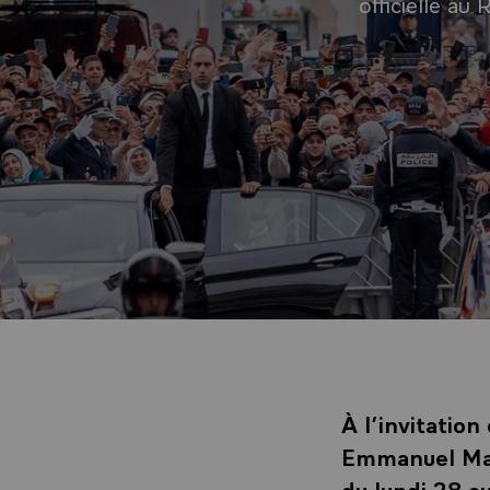
officielle a
À l’invitatio
Emmanuel Macr
du lundi 28 a