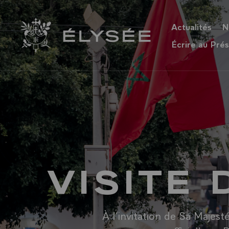
Panneau de gestion des cookies
Actualités
N
Retour à l’accueil Élysée
Écrire au Prés
VISITE 
À l’invitation de Sa Majes