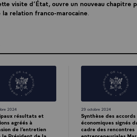
tte visite d’État, ouvre un nouveau chapitre 
e la relation franco-marocaine
.
R
obre 2024
29 octobre 2024
ipaux résultats et
Synthèse des accords
ions agréés à
économiques signés da
asion de l’entretien
cadre des rencontres
 le Président de la
entrepreneuriales Mar