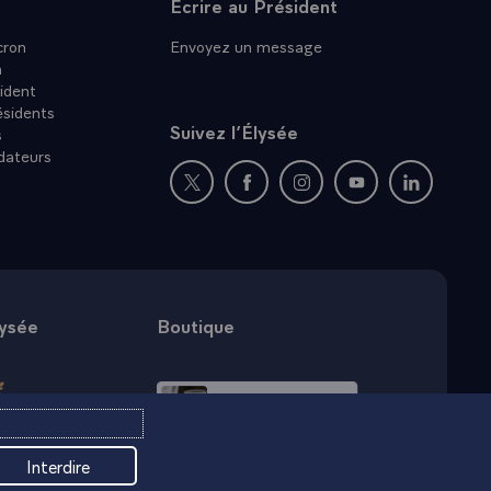
Écrire au Président
ron
Envoyez un message
n
ident
ésidents
Suivez l’Élysée
s
dateurs
Nouvelle fenêtre : rejoignez-nous sur Twit
Nouvelle fenêtre : rejoignez-nous
Nouvelle fenêtre : rejoig
Nouvelle fenêtre :
Nouvelle fe
lysée
Boutique
Interdire