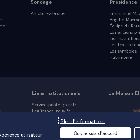
Sondage
Présidence
Améliorez le site
Emmanuel Mac
c
Brigitte Macro
cle
Équipe du Prés
Les anciens pr
Les institution
Les textes fon
Les symboles
Patrimoine
Liens institutionnels
La Maison É
Service-public.gouv.fr
e
Legifrance.gouv.fr
Info.gouv.fr
Plus d'informations
Data.gouv.fr
France.fr
Oui, je suis d'accord
périence utilisateur.