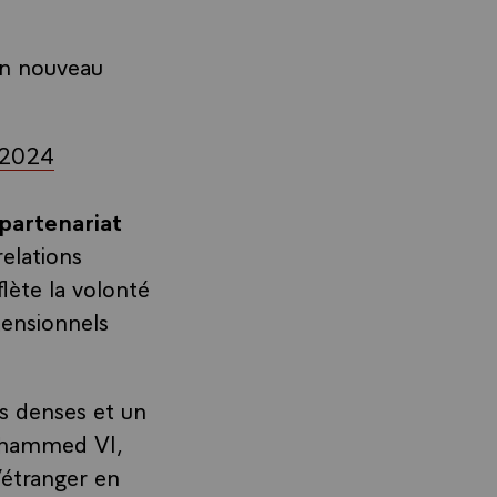
un nouveau
 2024
partenariat
relations
flète la volonté
mensionnels
es denses et un
Mohammed VI,
l’étranger en