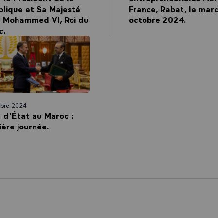
lique et Sa Majesté
France, Rabat, le mar
i Mohammed VI, Roi du
octobre 2024.
c.
obre 2024
e d'État au Maroc :
ère journée.