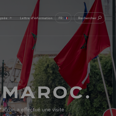
lysée
Lettre d'information
FR
Rechercher
U MAROC.
acron a effectué une visite