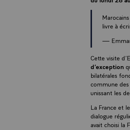
Marocains 
livre à éc
— Emman
Cette visite d’E
d’exception
q
bilatérales fon
commune des de
unissant les de
La France et l
dialogue régul
avait choisi la