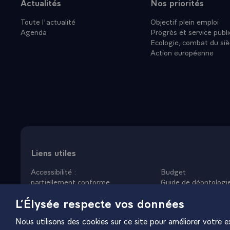
Actualités
Nos priorités
Plan du site
Toute l'actualité
Objectif plein emploi
Agenda
Progrès et service publi
Ecologie, combat du siè
Action européenne
Liens utiles
Accessibilité :
Budget
partiellement conforme
Guide de déontologi
Données personnelles
Nous rejoindre
L’Élysée respecte vos données
Mentions légales
Plan du site
Gestion des cookies
Nous utilisons des cookies sur ce site pour améliorer votre ex