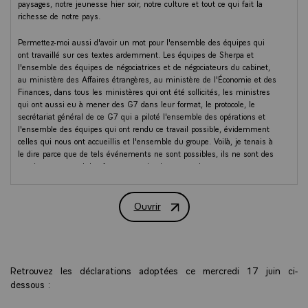
paysages, notre jeunesse hier soir, notre culture et tout ce qui fait la
richesse de notre pays.
Permettez-moi aussi d'avoir un mot pour l'ensemble des équipes qui
ont travaillé sur ces textes ardemment. Les équipes de Sherpa et
l'ensemble des équipes de négociatrices et de négociateurs du cabinet,
au ministère des Affaires étrangères, au ministère de l'Économie et des
Finances, dans tous les ministères qui ont été sollicités, les ministres
qui ont aussi eu à mener des G7 dans leur format, le protocole, le
secrétariat général de ce G7 qui a piloté l'ensemble des opérations et
l'ensemble des équipes qui ont rendu ce travail possible, évidemment
celles qui nous ont accueillis et l'ensemble du groupe. Voilà, je tenais à
le dire parce que de tels événements ne sont possibles, ils ne sont des
succès, que quand des femmes et des hommes s'engagent et mettent
toute leur énergie, c'est ce qui a été fait durant ces derniers jours de
manière plus visible mais pendant des mois. Bravo à tous
Ouvrir
Conférence de Presse du Président de 
Je dis bravo parce qu'il n'a échappé à personne que ce G7 se tenait
dans un contexte extrêmement difficile de fragmentation du monde, de
crises multiples, de conflits et que beaucoup peut se jouer lors de nos
échanges et que ces derniers mois avaient été marqués plutôt par de la
fragmentation, des divisions ou des désaccords et nous les avions
Retrouvez les déclarations adoptées ce mercredi 17 juin ci-
assumés. Ce G7 a permis, et c'est ce qui constitue pour un tel
dessous :
sommet un élément de son succès et donc c'est pourquoi je peux vous
dire que ce G7 est objectivement un succès, c'est qu'il a été un