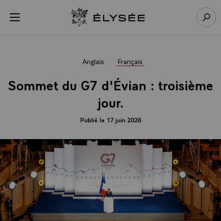
Panneau de gestion des cookies
menu
Retour à l’accueil Élysée
Rech
Anglais
Français
Sommet du G7 d'Évian : troisième
jour.
Publié le 17 juin 2026