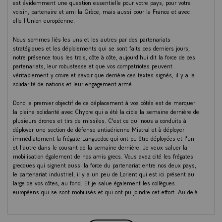
est évidemment une question essentielle pour votre pays, pour votre
voisin, partenaire et ami la Grèce, mais aussi pour la France et avec
elle l'Union européenne.
Nous sommes liés les uns et les autres par des partenariats
stratégiques et les déploiements qui se sont faits ces derniers jours,
notre présence tous les trois, côte à côte, aujourd'hui dit la force de ces
partenariats, leur robustesse et que vos compatriotes peuvent
véritablement y croire et savoir que derrière ces textes signés, il y a la
solidarité de nations et leur engagement armé.
Donc le premier objectif de ce déplacement à vos côtés est de marquer
la pleine solidarité avec Chypre qui a été la cible la semaine dernière de
plusieurs drones et tirs de missiles. C'est ce qui nous a conduits à
déployer une section de défense antiaérienne Mistral et à déployer
immédiatement la frégate Languedoc qui ont pu être déployées et l'un
et l'autre dans le courant de la semaine dernière. Je veux saluer la
mobilisation également de nos amis grecs. Vous avez cité les frégates
grecques qui signent aussi la force du partenariat entre nos deux pays,
le partenariat industriel, il y a un peu de Lorient qui est ici présent au
large de vos côtes, au fond. Et je salue également les collègues
européens qui se sont mobilisés et qui ont pu joindre cet effort. Au-delà
de cette présence, comme vous le savez, le groupe aéronaval avec le
porte-avions Charles de Gaulle est désormais à proximité de Chypre
pour contribuer à la posture de défense d'ensemble et assurer celle-ci