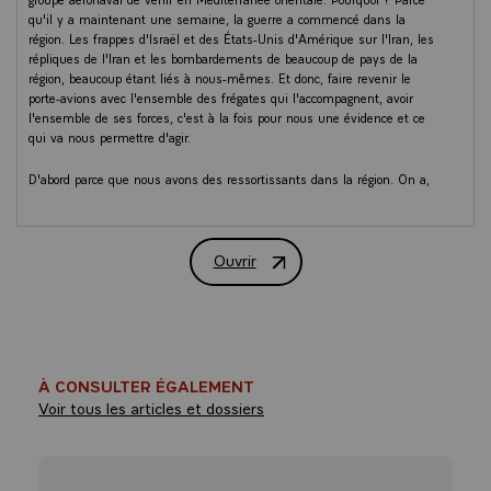
qu'il y a maintenant une semaine, la guerre a commencé dans la
région. Les frappes d'Israël et des États-Unis d'Amérique sur l'Iran, les
répliques de l'Iran et les bombardements de beaucoup de pays de la
région, beaucoup étant liés à nous-mêmes. Et donc, faire revenir le
porte-avions avec l'ensemble des frégates qui l'accompagnent, avoir
l'ensemble de ses forces, c'est à la fois pour nous une évidence et ce
qui va nous permettre d'agir.
D'abord parce que nous avons des ressortissants dans la région. On a,
ces derniers jours et encore ces dernières heures, permis à beaucoup
de nos compatriotes de passage en vacances ou les plus vulnérables de
revenir, à travers des rotations militaires, des avions affrétés et
Ouvrir
l'ouverture d'avions de compagnie aérienne de la région. Néanmoins,
Micro-tendu du Président de la Républi
nous pouvons être confrontés à des situations d'urgence et il est
important de pouvoir opérer. Donc, le porte-avions, avec aussi les
portes hélicoptères amphibies, nous allons en déployer deux au total
dans l'ensemble de ces opérations, et les frégates vont nous permettre,
en lien avec les autres Européens, d'organiser, de prévoir, de planifier
des opérations d'évacuation de rapatriements s'il devait y en avoir. Ça,
À CONSULTER ÉGALEMENT
c'est la première chose, protéger nos compatriotes dans une région qui
Voir tous les articles et dossiers
s'est embrasée.
La deuxième chose, c'est que nous avons des accords de défense avec
beaucoup de pays qui sont aujourd'hui attaqués. Alors, on a réagi tout