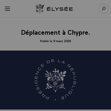
Panneau de gestion des cookies
menu
Retour à l’accueil Élysée
Rech
Déplacement à Chypre.
Publié le 9 mars 2026