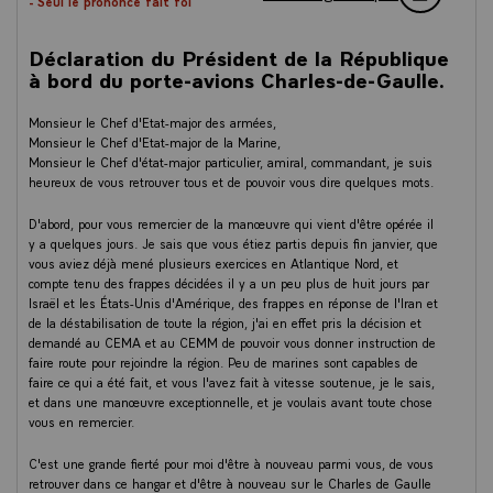
- Seul le prononcé fait foi
commis la faute majeure d'attaquer Israël et de viser Chypre, le
Hezbollah a déclenché une réaction israélienne. Israël, aujourd'hui, par
ses opérations terrestres et ses frappes, a répondu, évidemment, à
Déclaration du Président de la République
l'attaque du Hezbollah. Cette situation est évidemment très
à bord du porte-avions Charles-de-Gaulle.
préoccupante, et au fond, notre objectif est simple. Le Hezbollah doit
cesser toutes frappes depuis le sol libanais, car il met en danger toutes
Monsieur le Chef d'Etat-major des armées,
les Libanaises et tous les Libanais. Israël doit ensuite cesser au plus
Monsieur le Chef d'Etat-major de la Marine,
vite son opération militaire et ses frappes sur le Liban pour permettre à
Monsieur le Chef d'état-major particulier, amiral, commandant, je suis
la souveraineté et l'intégrité territoriales du Liban d'être recouvrées, et
heureux de vous retrouver tous et de pouvoir vous dire quelques mots.
aux forces armées libanaises seules légitimes d'assurer la sécurité de
leur sol.
D'abord, pour vous remercier de la manœuvre qui vient d'être opérée il
y a quelques jours. Je sais que vous étiez partis depuis fin janvier, que
C'est ce que nous avons veillé les uns et les autres à redire ces
vous aviez déjà mené plusieurs exercices en Atlantique Nord, et
derniers jours. J'ai pu, chaque jour, l'évoquer avec le président Aoun, et
compte tenu des frappes décidées il y a un peu plus de huit jours par
je veux redire ici à nos amis libanais notre soutien, et nous œuvrons
Israël et les États-Unis d'Amérique, des frappes en réponse de l'Iran et
pour que le calme puisse revenir, que cette désescalade puisse se faire,
de la déstabilisation de toute la région, j'ai en effet pris la décision et
et pour que les forces armées libanaises soient en situation, justement,
demandé au CEMA et au CEMM de pouvoir vous donner instruction de
de pouvoir ainsi opérer.
faire route pour rejoindre la région. Peu de marines sont capables de
faire ce qui a été fait, et vous l'avez fait à vitesse soutenue, je le sais,
Afin de porter cet effort, au-delà des positions qui sont déjà les nôtres
et dans une manœuvre exceptionnelle, et je voulais avant toute chose
dans la région, au-delà de ce qui a été livré en système de défense
vous en remercier.
dans les différents pays avec lesquels nous sommes liés par des
accords et de ce qui a été fait pour Chypre, la présence française qui se
C'est une grande fierté pour moi d'être à nouveau parmi vous, de vous
déploiera de la Méditerranée orientale en mer Rouge et, justement, au
retrouver dans ce hangar et d'être à nouveau sur le Charles de Gaulle
large d'Ormuz, mobilisera huit frégates, deux porte-hélicoptères