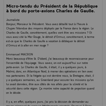
France est là pour protéger les siens, pour être aux côtés de ses alliés
Micro-tendu du Président de la République
et de ses amis qui sont frappés, et pour pouvoir participer à des
missions ô combien essentielles, de liberté de navigation et de sûreté
à bord du porte-avions Charles de Gaulle.
maritime. C'est dans ce cadre strict que nous opérons. Nous ne
participons pas à un conflit en cours, mais nous opérons dans ce cadre.
Journaliste
Bonjour, Monsieur le Président. Vous avez détaillé tout à l'heure à
Votre présence aujourd'hui démontre la puissance de la France, celle
Chypre l'étendue des moyens déployés par la France dans la région. Le
d'une puissance d'équilibre, de paix, aux côtés de ses amis, celle aussi
Charles de Gaulle, concrètement, quelles vont être ses missions ? Et
d'une puissance européenne qui sait organiser autour d'elle et
vous avez cité la Mer Rouge, le détroit d'Ormuz, concrètement, à terme
orchestrer la présence de plusieurs autres Européens, et c'est
est-ce que le Charles de Gaulle a vocation à débloquer le détroit
exactement ce que nous allons consolider dans les jours, les semaines,
d’Ormuz et à aller en mer rouge ?
peut-être les mois qui viennent, avec le degré d'incertitude que les
événements font porter sur la situation.
Emmanuel MACRON
Merci beaucoup d'être là. D'abord, j'ai beaucoup de reconnaissance pour
Voilà ce que je voulais vous dire en vous disant ma confiance, ma
l'ensemble de l'équipage. Vous savez, on est aujourd'hui sur notre
reconnaissance pour la manœuvre tout particulièrement des derniers
porte-avion. Le Charles de Gaulle, il était, il y a quelques jours, à
jours, mais aussi les exercices que vous avez préalablement conduits,
Malmö, donc, en Atlantique Nord, à mener des opérations en lien avec
et pour vous dire aussi ma confiance pour les jours, les semaines, les
nos partenaires. Et la frégate qui est derrière nous, la Bretagne, était, il
mois qui viennent. La mission est exigeante, mais je vous sais à la
y a quelques semaines, au Groenland pour assurer les missions qu'on
hauteur de celle-ci, et tout particulièrement dans cette année un peu
lui avait données, être aux côtés de nos alliés pour la sûreté et la
particulière pour notre Marine nationale, mais également avec
sécurité dans cette région. Ça montre notre capacité de projection quand
l'ensemble de nos aviateurs, nos soldats et toutes celles et ceux qui
on le décide.
concourent à la mission du GAN. Merci à tous.
Il y a, en effet, quelques jours, j'ai pris la décision de demander au
Avec ma confiance, vive la République, vive la France !
groupe aéronaval de venir en Méditerranée orientale. Pourquoi ? Parce