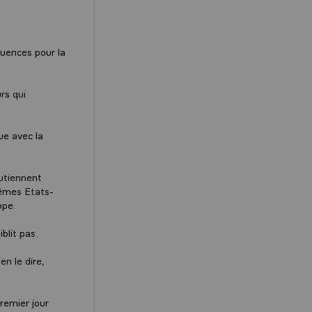
quences pour la
rs qui
ue avec la
outiennent
mêmes Etats-
ope.
blit pas.
en le dire,
remier jour