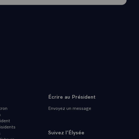
signée, pour
Cela passera à
-être par le
s n’iraient pas
 pour en
 d’état majors
n pour une paix
artenaires
e. Et je veux
était pas le
t, compte tenu
e et de
er davantage,
itre, nous
Écrire au Président
is il nous faut
ron
Envoyez un message
enir de
n
à l’est et
ident
 Berlin est
ésidents
Suivez l’Élysée
s
dateurs