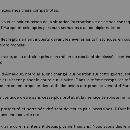
ançais, mes chers compatriotes,
 vous ce soir en raison de la situation internationale et de ses consé
 l’Europe et cela après plusieurs semaines d’action diplomatique.
ffet légitimement inquiets devant les évènements historiques en cou
’ordre mondial.
kraine, qui a entraîné près d’un million de morts et de blessés, contin
é.
 d’Amérique, notre allié, ont changé leur position sur cette guerre, s
e et laissent planer le doute sur la suite. Dans le même temps, les 
e entendent imposer des tarifs douaniers aux produits venant d’Eur
 continue d’être sans cesse plus brutal, et la menace terroriste ne fai
 prospérité et notre sécurité sont devenues plus incertaines. Il faut bi
ans une nouvelle ère.
kraine dure maintenant depuis plus de trois ans. Nous avons dès le p