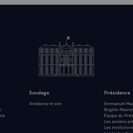
consolider les engagements nécessaires à l’Ukraine. Une fois la paix 
e soit pas à nouveau envahie par la Russie, il nous faut le préparer. 
n soutien à l’armée ukrainienne dans la durée. Cela passera aussi peut
forces européennes. Celles-ci n’iraient pas se battre aujourd’hui, elle
a ligne de front, mais seraient là au contraire, une fois la paix signée,
ein respect. Dès la semaine prochaine, nous réunirons à Paris les chefs
ouhaitent prendre leurs responsabilités à cet égard. C’est ainsi un pla
, vérifiable que nous avons préparé avec les Ukrainiens et plusieurs p
e j’ai été défendre aux Etats-Unis il y a 15 jours et à travers l’Europ
Etats-Unis resteront à nos côtés : mais il nous faut être prêts si tel n’
 Ukraine soit acquise rapidement ou non, les Etats européens doiven
usse que je viens de vous décrire, être capables de mieux se défendr
e nouvelle agression. Oui, quoi qu’il advienne, il nous faut nous équip
position de défense et cela pour la paix même, pour dissuader. A ce t
Sondage
Présidence
és à l’OTAN et à notre partenariat avec les Etats Unis d’Amérique, ma
Améliorez le site
Emmanuel Mac
nforcer notre indépendance, en matière de défense et de sécurité. L’av
c
Brigitte Macro
as à être tranché à Washington ou à Moscou. Et oui, la menace revient 
cle
Équipe du Prés
 quelque sorte des trente dernières années depuis la chute du mur de
Les anciens pr
olue.
Les institution
Les textes fon