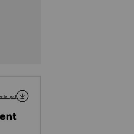
r le .pdf
dent