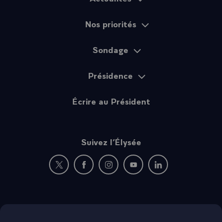
Nos priorités
Sondage
Présidence
Écrire au Président
Suivez l’Élysée
Nouvelle fenêtre : rejoignez-nous sur Twitter
Nouvelle fenêtre : rejoignez-nous sur Fac
Nouvelle fenêtre : rejoignez-nous 
Nouvelle fenêtre : rejoigne
Nouvelle fenêtre : 