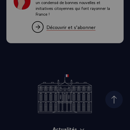
un condensé de bonnes nouvelles et
initiatives citoyennes qui font rayonner la
France !
Découvrir et s'abonner
Haut d
Actualités
Plan du site