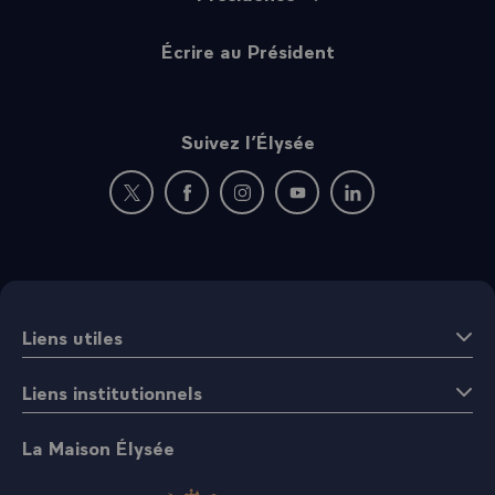
Écrire au Président
Suivez l’Élysée
Nouvelle fenêtre : rejoignez-nous sur Twitter
Nouvelle fenêtre : rejoignez-nous sur Fac
Nouvelle fenêtre : rejoignez-nous 
Nouvelle fenêtre : rejoigne
Nouvelle fenêtre : 
Liens utiles
Liens institutionnels
La Maison Élysée