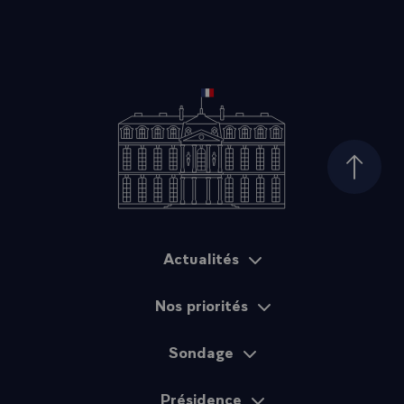
Haut d
Actualités
Plan du site
Nos priorités
Sondage
Présidence