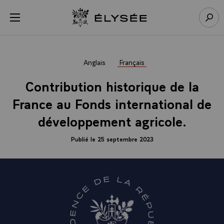
Panneau de gestion des cookies
menu
Retour à l’accueil Élysée
Rech
Anglais
Français
Contribution historique de la
France au Fonds international de
développement agricole.
Publié le 25 septembre 2023