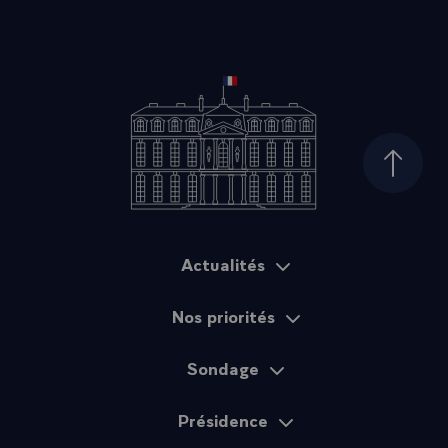
Haut d
Actualités
Plan du site
Nos priorités
Sondage
Présidence