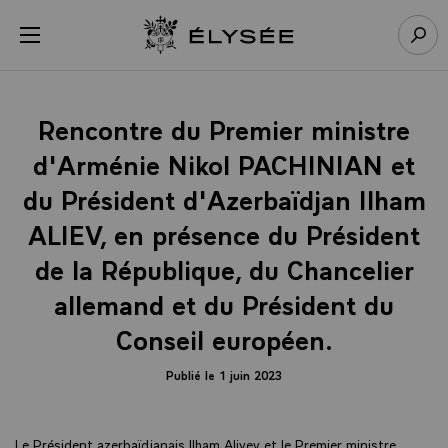
Panneau de gestion des cookies
menu
Retour à l’accueil Élysée
Rech
Rencontre du Premier ministre
d'Arménie Nikol PACHINIAN et
du Président d'Azerbaïdjan Ilham
ALIEV, en présence du Président
de la République, du Chancelier
allemand et du Président du
Conseil européen.
Publié le 1 juin 2023
Le Président azerbaïdjanais Ilham Aliyev et le Premier ministre