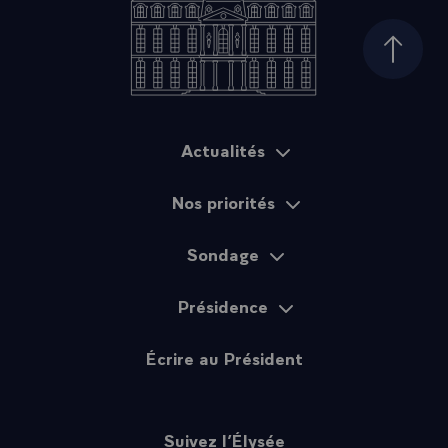
Haut d
Actualités
Plan du site
Nos priorités
Sondage
Présidence
Écrire au Président
Suivez l’Élysée