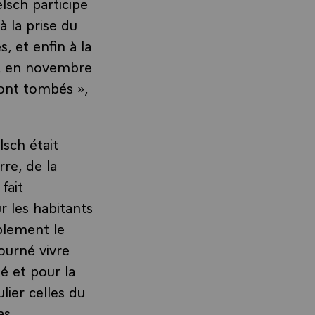
lsch participe
à la prise du
, et enfin à la
id, en novembre
sont tombés »,
sch était
re, de la
fait
 les habitants
ablement le
ourné vivre
té et pour la
lier celles du
as.