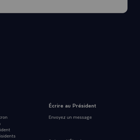
Écrire au Président
ron
Envoyez un message
n
ident
ésidents