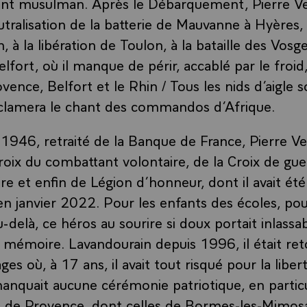
ant musulman. Après le Débarquement, Pierre Ve
utralisation de la batterie de Mauvanne à Hyères, 
 à la libération de Toulon, à la bataille des Vosges
elfort, où il manque de périr, accablé par le fro
vence, Belfort et le Rhin / Tous les nids d’aigle 
lamera le chant des commandos d’Afrique.
1946, retraité de la Banque de France, Pierre Vel
roix du combattant volontaire, de la Croix de guer
ire et enfin de Légion d’honneur, dont il avait été 
janvier 2022. Pour les enfants des écoles, pour
au-delà, ce héros au sourire si doux portait inlass
 mémoire. Lavandourain depuis 1996, il était ret
ges où, à 17 ans, il avait tout risqué pour la liber
anquait aucune cérémonie patriotique, en particu
de Provence, dont celles de Bormes-les-Mimos