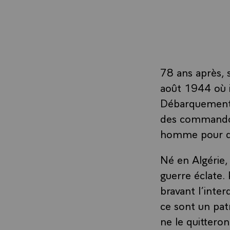
78 ans après, s
août 1944 où il
Débarquement 
des commandos 
homme pour qu
Né en Algérie,
guerre éclate. 
bravant l’inter
ce sont un patr
ne le quitteron