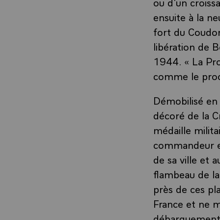
ou d’un croiss
ensuite à la ne
fort du Coudon,
libération de B
1944. « La Pro
comme le proc
Démobilisé en 
décoré de la C
médaille milita
commandeur en 
de sa ville et 
flambeau de la
près de ces pla
France et ne m
débarquement 