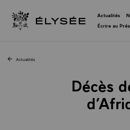
Panneau de gestion des cookies
Actualités
N
Retour à l’accueil Élysée
Écrire au Prés
Actualités
Décès d
d’Afri