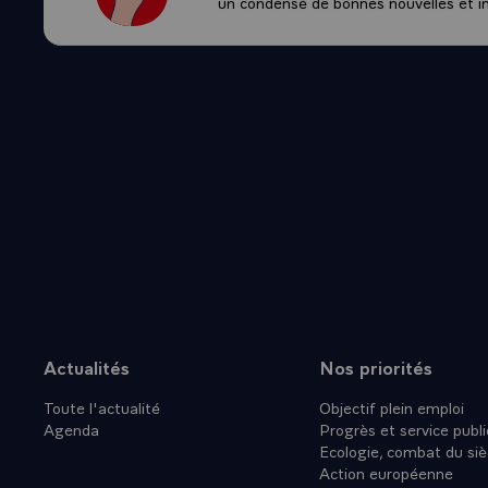
un condensé de bonnes nouvelles et ini
Actualités
Nos priorités
Plan du site
Toute l'actualité
Objectif plein emploi
Agenda
Progrès et service publi
Ecologie, combat du siè
Action européenne