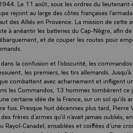
 1944. Le 11 août, sous les ordres du lieutenant-
upe rejoint au large des côtes françaises l’armada
saut des Alliés en Provence. La mission de cette 
ste à anéantir les batteries du Cap-Nègre, afin de 
ébarquement, et de couper les routes pour empê
llemands.
, dans la confusion et l’obscurité, les commando
ssuient, les premiers, les tirs allemands. Jusqu’à 
ique combattent avec acharnement et infligent un
armi les Commandos, 13 hommes tombèrent ce jo
ne certaine idée de la France, sur un sol qu’ils a
re fois. Presque huit décennies plus tard, Pierre 
des frères d’armes qu’il n’avait jamais oubliés, 
u Rayol-Canadel, ensablées et coiffées d’une cro