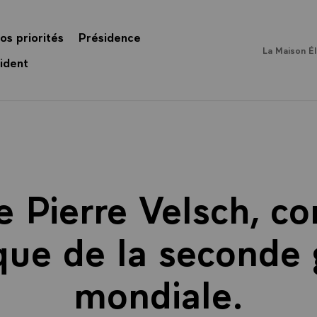
os priorités
Présidence
La Maison É
ident
e Pierre Velsch, 
que de la seconde
mondiale.