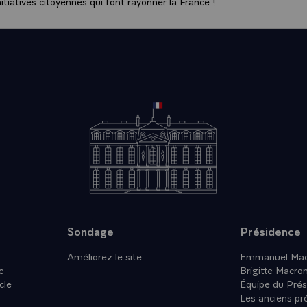
tiatives citoyennes qui font rayonner la France !
Sondage
Présidence
Améliorez le site
Emmanuel Mac
c
Brigitte Macro
cle
Équipe du Prés
Les anciens pr