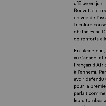
d’Elbe en juin
Bouvet, sa tro
en vue de l’as
tricolore consi
obstacles au D
de renforts a
En pleine nuit
au Canadel et e
Français d’Afr
à l’ennemi. P
avoir défendu u
pour la premiè
parlait comme 
leurs tombes a