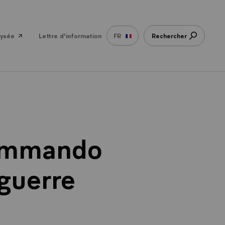
lysée
Lettre d'information
FR
Rechercher
commando
 guerre