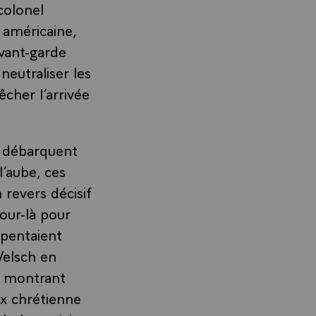
colonel
 américaine,
avant-garde
neutraliser les
cher l’arrivée
s débarquent
l’aube, ces
 revers décisif
ur-là pour
rpentaient
Velsch en
en montrant
ix chrétienne