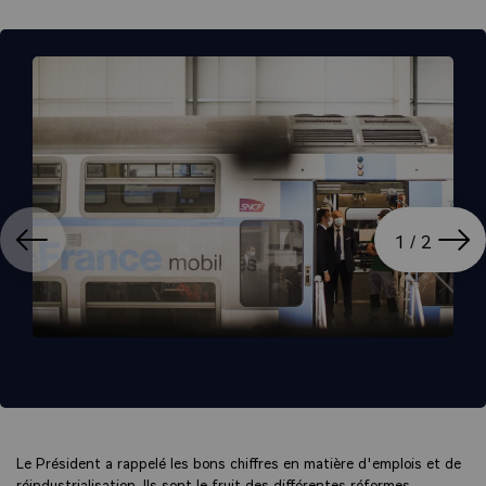
ation
Affi
1 / 2
Le Président a rappelé les bons chiffres en matière d'emplois et de
réindustrialisation. Ils sont le fruit des différentes réformes