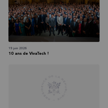
remettre tout dans une cohérence. Quand on réforme la taxation du
capital qui est investi - la fameuse réforme de l'impôt sur la fortune
qu'on a laissé que sur l'immobilier - c'est pour que les gens viennent
investir chez nous. Pourquoi les gens étaient partis depuis 30 ans ?
Parce qu’ils comparaient ce qu'ils payaient comme impôt quand ils
investissaient en France et ce qu'ils investissaient en Allemagne, en
Belgique ou ailleurs. Donc, quand on a fait, il y a 4 ans, la réforme de la
fiscalité sur les gains de capitaux et sur l'ISF, quand on a fait la baisse
de l'impôt sur les sociétés qui passe à 25 %, la réforme du travail, tout
ça, c'est ce qui nous rend compétitif pour un investissement. Ce que
nous n'étions pas il y a 4 ans ou 5 ans. Je le dis parce que souvent, on
19 juin 2026
est content des conséquences, mais on ne veut pas faire au début le
10 ans de VivaTech !
boulot. Ce n'est pas un hasard si les gens réinvestissent.
Cette stratégie d'attractivité française qu'on mène depuis 4 ans, elle a
des résultats. Pour la deuxième année consécutive, nous sommes le
pays d'Europe le plus attractif en termes d'investissements. L'équipe
de Business France est là, Madame la Directrice générale est avec
nous, et merci de cela ; on l'a encore vu au Choose France de cette
année, et vous avez d'ailleurs à ce moment-là annoncé cet
investissement. Mais ce sont des choses, ça paraît toujours très
lointain quand on dit tout ça, on a l'impression que ce sont des
réformes. Mais les gains concrets de ces réformes, on les a là. C'est
qu'il n'y a pas d'industrie, s’il n'y a pas d'investissements. Et il n'y a
pas d'investissements si cet investissement n'a pas une rentabilité,