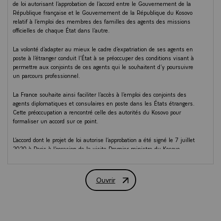
de loi autorisant l’approbation de l’accord entre le Gouvernement de la
République française et le Gouvernement de la République du Kosovo
relatif à l’emploi des membres des familles des agents des missions
officielles de chaque État dans l’autre.
La volonté d’adapter au mieux le cadre d’expatriation de ses agents en
poste à l’étranger conduit l’État à se préoccuper des conditions visant à
permettre aux conjoints de ces agents qui le souhaitent d’y poursuivre
un parcours professionnel.
La France souhaite ainsi faciliter l’accès à l’emploi des conjoints des
agents diplomatiques et consulaires en poste dans les États étrangers.
Cette préoccupation a rencontré celle des autorités du Kosovo pour
formaliser un accord sur ce point.
L’accord dont le projet de loi autorise l’approbation a été signé le 7 juillet
2020 à Paris à l’occasion de la visite Premier ministre du Kosovo.
Ouvrir
COMPTE RENDU DU CONSEIL DES M
ACCORDS AVEC L’OUZBÉKISTAN
ET LA TUNISIE EN MATIÈRE DE
TRANSPORTS ROUTIERS