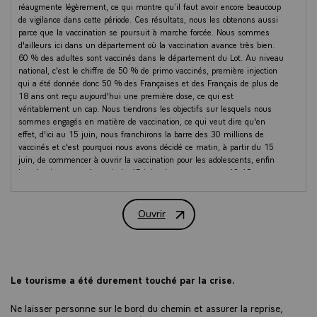
réaugmente légèrement, ce qui montre qu’il faut avoir encore beaucoup
de vigilance dans cette période. Ces résultats, nous les obtenons aussi
parce que la vaccination se poursuit à marche forcée. Nous sommes
d'ailleurs ici dans un département où la vaccination avance très bien.
60 % des adultes sont vaccinés dans le département du Lot. Au niveau
national, c'est le chiffre de 50 % de primo vaccinés, première injection
qui a été donnée donc 50 % des Françaises et des Français de plus de
18 ans ont reçu aujourd'hui une première dose, ce qui est
véritablement un cap. Nous tiendrons les objectifs sur lesquels nous
sommes engagés en matière de vaccination, ce qui veut dire qu'en
effet, d'ici au 15 juin, nous franchirons la barre des 30 millions de
vaccinés et c'est pourquoi nous avons décidé ce matin, à partir du 15
juin, de commencer à ouvrir la vaccination pour les adolescents, enfin
les plus jeunes et, à partir du 15 juin, de permettre aux 12-18 ans
d'aller se faire vacciner dans des conditions d'organisation, des
conditions sanitaires, de consentement des parents et de bonne
information des familles, aussi éthiques qui seront précisées dans les
Ouvrir
PROPOS LIMINAIRE DU PRÉSIDENT
prochains jours par les autorités sanitaires et les autorités compétentes.
Mais je veux déjà que l'ensemble de nos compatriotes puissent avoir ce
cap en tête.
Tout cela nous permet d'envisager les prochaines semaines et les
prochains mois et donc l'été et en m'adressant à vous aujourd'hui, ici,
Le tourisme a été durement touché par la crise.
depuis Saint-Cyr, c'est pour tout ce secteur du tourisme, des loisirs, des
hôtels, cafés, restaurants que je pense. Ils ont subi une crise
Ne laisser personne sur le bord du chemin et assurer la reprise,
extrêmement importante ces derniers mois. Je dirais même ces 7