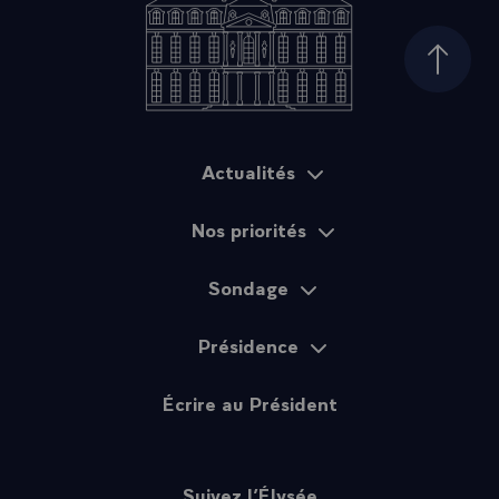
Haut d
Actualités
Plan du site
Nos priorités
Sondage
Présidence
Écrire au Président
Suivez l’Élysée