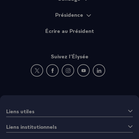
Présidence
Écrire au Président
Suivez l’Élysée
Nouvelle fenêtre : rejoignez-nous sur Twitter
Nouvelle fenêtre : rejoignez-nous sur Fac
Nouvelle fenêtre : rejoignez-nous 
Nouvelle fenêtre : rejoigne
Nouvelle fenêtre : 
Liens utiles
Liens institutionnels