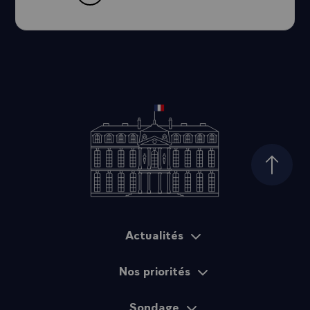
Haut d
Actualités
Plan du site
Nos priorités
Sondage