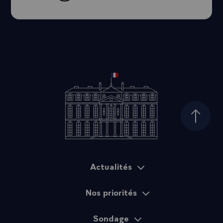
Haut d
Actualités
Plan du site
Nos priorités
Sondage