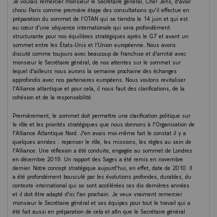
Je voulais remercier monsieur le Secrétaire général, Cher Jens, d'avoir
choisi Paris comme première étape des consultations qu'il effectue en
préparation du sommet de l'OTAN qui se tiendra le 14 juin et qui est
au cœur d'une séquence internationale qui sera profondément
structurante pour nos équilibres stratégiques après le G7 et avant un
sommet entre les États-Unis et l'Union européenne. Nous avons
discuté comme toujours avec beaucoup de franchise et d'amitié avec
monsieur le Secrétaire général, de nos attentes sur le sommet sur
lequel d'ailleurs nous aurons la semaine prochaine des échanges
approfondis avec nos partenaires européens. Nous voulons revitaliser
l'Alliance atlantique et pour cela, il nous faut des clarifications, de la
cohésion et de la responsabilité.
Premièrement, le sommet doit permettre une clarification politique sur
le rôle et les priorités stratégiques que nous donnons à l'Organisation de
l'Alliance Atlantique Nord. J'en avais moi-même fait le constat il y a
quelques années : repenser le rôle, les missions, les règles au sein de
l'Alliance. Une réflexion a été conduite, engagée au sommet de Londres
en décembre 2019. Un rapport des Sages a été remis en novembre
dernier. Notre concept stratégique aujourd'hui, en effet, date de 2010. Il
a été profondément bousculé par les évolutions profondes, durables, du
contexte international qui se sont accélérées ces dix dernières années
et il doit être adapté d'ici l'an prochain. Je veux vraiment remercier
monsieur le Secrétaire général et ses équipes pour tout le travail qui a
été fait aussi en préparation de cela et afin que le Secrétaire général