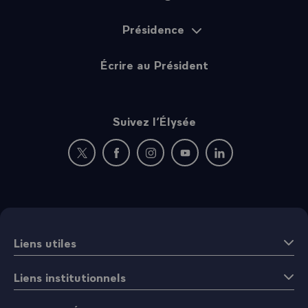
Présidence
Écrire au Président
Suivez l’Élysée
Nouvelle fenêtre : rejoignez-nous sur Twitter
Nouvelle fenêtre : rejoignez-nous sur Fac
Nouvelle fenêtre : rejoignez-nous 
Nouvelle fenêtre : rejoigne
Nouvelle fenêtre : 
Liens utiles
Liens institutionnels