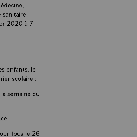
médecine,
 sanitaire.
ier 2020 à 7
.
es enfants, le
ier scolaire :
 la semaine du
nce
pour tous le 26