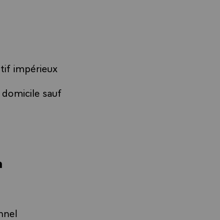
tif impérieux
domicile sauf
a
nnel