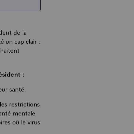
ident de la
 un cap clair :
uhaitent
ésident :
leur santé.
es restrictions
 santé mentale
ires où le virus