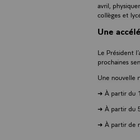
avril, physiqu
collèges et lyc
Une accélé
Le Président l’
prochaines se
Une nouvelle 
➜ À partir du 1
➜ À partir du 
➜ À partir de m