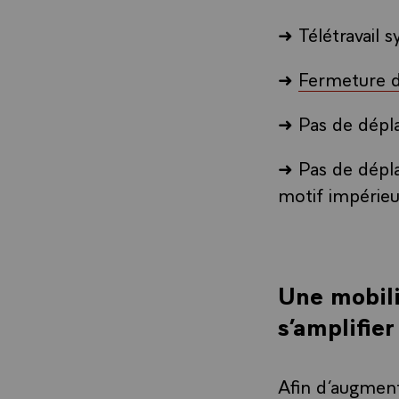
➜ Télétravail 
➜
Fermeture 
➜ Pas de dépla
➜ Pas de dépla
motif impérie
Une mobili
s’amplifie
Afin d’augment