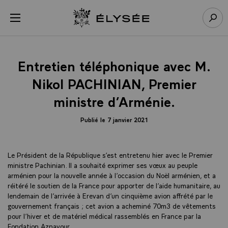
Panneau de gestion des cookies
menu
Retour à l’accueil Élysée
Rech
Entretien téléphonique avec M.
Nikol PACHINIAN, Premier
ministre d’Arménie.
Publié le 7 janvier 2021
Le Président de la République s’est entretenu hier avec le Premier
ministre Pachinian. Il a souhaité exprimer ses vœux au peuple
arménien pour la nouvelle année à l’occasion du Noël arménien, et a
réitéré le soutien de la France pour apporter de l’aide humanitaire, au
lendemain de l’arrivée à Erevan d’un cinquième avion affrété par le
gouvernement français ; cet avion a acheminé 70m3 de vêtements
pour l’hiver et de matériel médical rassemblés en France par la
Fondation Aznavour.