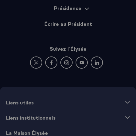
Présidence
Écrire au Président
Suivez l’Élysée
Nouvelle fenêtre : rejoignez-nous sur Twitter
Nouvelle fenêtre : rejoignez-nous sur Fac
Nouvelle fenêtre : rejoignez-nous 
Nouvelle fenêtre : rejoigne
Nouvelle fenêtre : 
Liens utiles
Liens institutionnels
La Maison Élysée