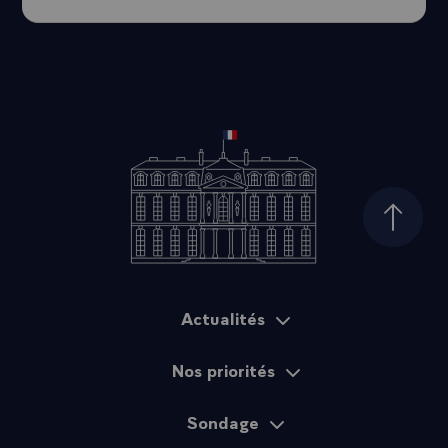
Haut d
Actualités
Plan du site
Nos priorités
Sondage