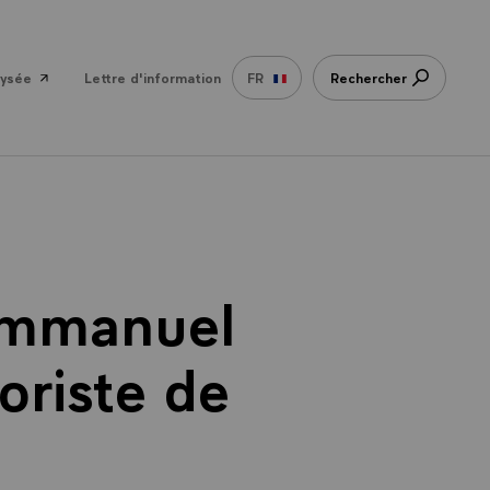
lysée
Lettre d'information
FR
Rechercher
 Emmanuel
oriste de