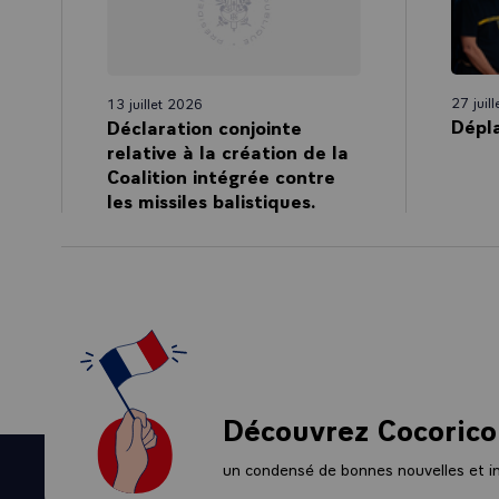
céder à l'espr
choqués, boulev
le message que
sont éprouvés.
27 juil
13 juillet 2026
Soutien de la N
Dépl
Déclaration conjointe
nous devons su
relative à la création de la
Coalition intégrée contre
Je vous remerc
les missiles balistiques.
Découvrez Cocorico
un condensé de bonnes nouvelles et ini