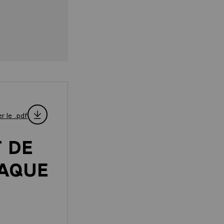
r le .pdf
 DE
TAQUE