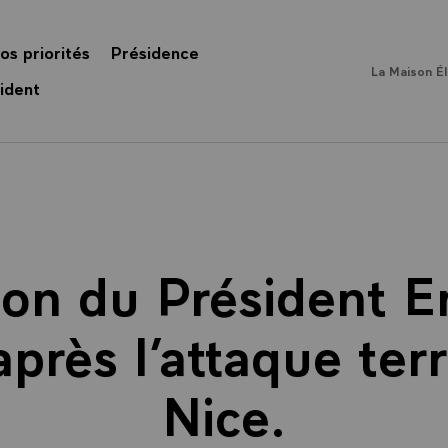
os priorités
Présidence
La Maison É
ident
ion du Président
près l’attaque terr
Nice.