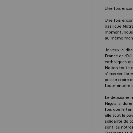
Une fois encor
Une fois encor
basilique Notr
moment, nous a
au même moment
Je veux ici di
France et d’ai
catholiques qu
Nation toute en
s'exercer libr
puisse croire o
toute entière 
Le deuxième me
Niçois, si dure
fois que le ter
elle tout le pa
solidarité de 
sont les nôtres
librement et d