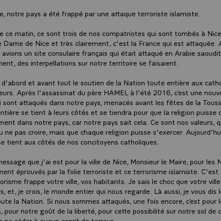
e, notre pays a été frappé par une attaque terroriste islamiste.
e ce matin, ce sont trois de nos compatriotes qui sont tombés à Nice
e Dame de Nice et très clairement, c'est la France qui est attaquée
vions un site consulaire français qui était attaqué en Arabie saoudit
, des interpellations sur notre territoire se faisaient.
re d'abord et avant tout le soutien de la Nation toute entière aux cath
lleurs. Après l'assassinat du père HAMEL à l'été 2016, c’est une nouvel
i sont attaqués dans notre pays, menacés avant les fêtes de la Touss
tière se tient à leurs côtés et se tiendra pour que la religion puisse
ement dans notre pays, car notre pays sait cela. Ce sont nos valeurs,
u ne pas croire, mais que chaque religion puisse s'exercer. Aujourd'hui
se tient aux côtés de nos concitoyens catholiques.
ssage que j'ai est pour la ville de Nice, Monsieur le Maire, pour les N
ment éprouvés par la folie terroriste et ce terrorisme islamiste. C'est
rorisme frappe votre ville, vos habitants. Je sais le choc que votre vill
ys, et, je crois, le monde entier qui nous regarde. Là aussi, je vous dis l
toute la Nation. Si nous sommes attaqués, une fois encore, c’est pour l
, pour notre goût de la liberté, pour cette possibilité sur notre sol de c
e ne céder à aucun esprit de terreur.