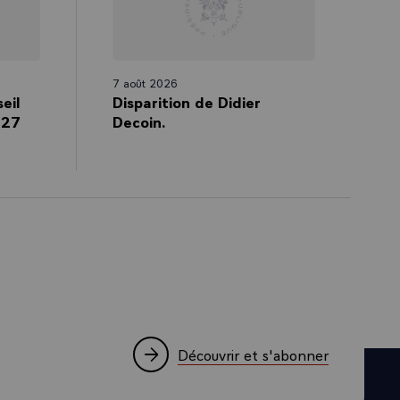
fondément
é de tous. Voilà
e département
nondations.
7 août 2026
a ligne que
eil
Disparition de Didier
 27
Decoin.
Découvrir et s'abonner