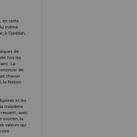
, en cette
. Au même
e, à Djeddah,
oliques de
le fois les
aint. La
 continuer de
 que chacun
, la Nation
içoises et les
 la troisième
e ressent, avec
e soutien, la
es valeurs qui
roire