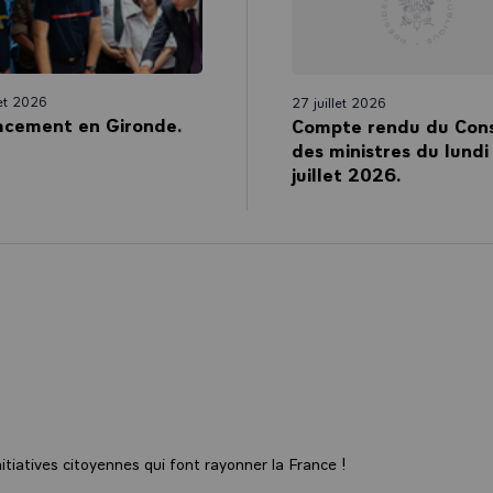
it de division. Je sais que tous nos concitoyens sont aujourd'hui pro
ersés de ce qui vient une fois encore de se passer. J'appelle à l’unit
 j'étais venu passer aujourd'hui à Nice et je sais combien la ville, l
 J'étais à vos côtés il y a quelques semaines à peine à la suite des i
let 2026
27 juillet 2026
ation à Nice, aux catholiques de France, fermeté et unité, telle est l
acement en Gironde.
Compte rendu du Cons
ivre aujourd'hui et que nous continuerons de suivre demain.
des ministres du lundi
juillet 2026.
ie.
tiatives citoyennes qui font rayonner la France !