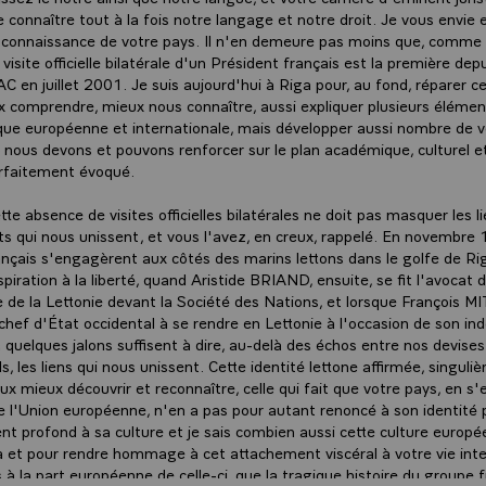
 connaître tout à la fois notre langage et notre droit. Je vous envie e
 connaissance de votre pays. Il n'en demeure pas moins que, comme 
 visite officielle bilatérale d'un Président français est la première depu
 en juillet 2001. Je suis aujourd'hui à Riga pour, au fond, réparer c
 comprendre, mieux nous connaître, aussi expliquer plusieurs éléme
ique européenne et internationale, mais développer aussi nombre de v
e nous devons et pouvons renforcer sur le plan académique, culturel 
arfaitement évoqué.
te absence de visites officielles bilatérales ne doit pas masquer les l
forts qui nous unissent, et vous l'avez, en creux, rappelé. En novembr
ançais s'engagèrent aux côtés des marins lettons dans le golfe de Ri
piration à la liberté, quand Aristide BRIAND, ensuite, se fit l'avocat 
e de la Lettonie devant la Société des Nations, et lorsque Françoi
 chef d'État occidental à se rendre en Lettonie à l'occasion de son i
 quelques jalons suffisent à dire, au-delà des échos entre nos devises
s, les liens qui nous unissent. Cette identité lettone affirmée, singulièr
eux mieux découvrir et reconnaître, celle qui fait que votre pays, en 
de l'Union européenne, n'en a pas pour autant renoncé à son identité 
t profond à sa culture et je sais combien aussi cette culture europ
a et pour rendre hommage à cet attachement viscéral à votre vie intel
s à la part européenne de celle-ci, que la tragique histoire du groupe f