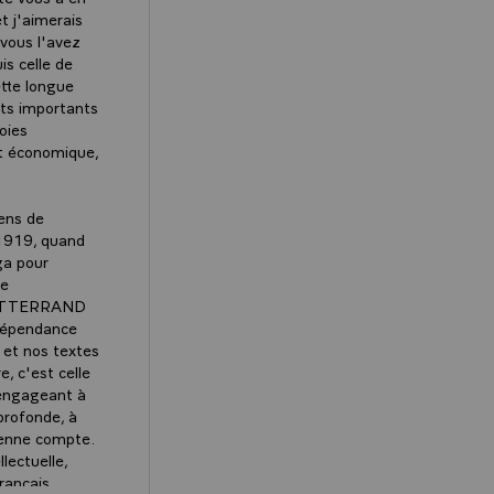
t j'aimerais
vous l'avez
is celle de
ette longue
nts importants
oies
et économique,
iens de
e 1919, quand
ga pour
de
s MITTERRAND
ndépendance
 et nos textes
e, c'est celle
s'engageant à
profonde, à
éenne compte.
lectuelle,
rançais,