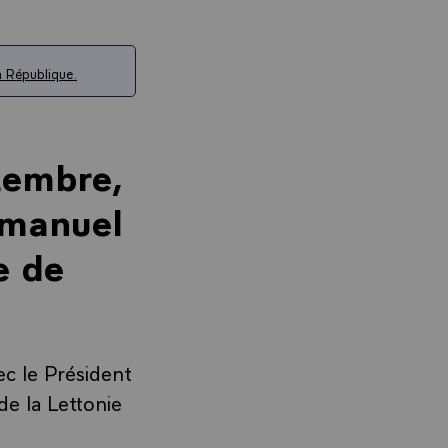
a République.
tembre,
mmanuel
e de
ec le Président
e la Lettonie