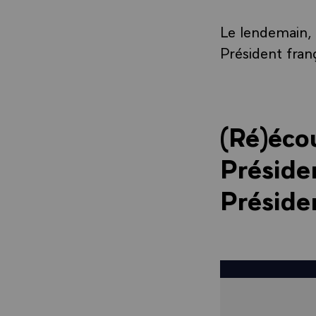
Le lendemain, c
Président fran
(Ré)éco
Présid
Présiden