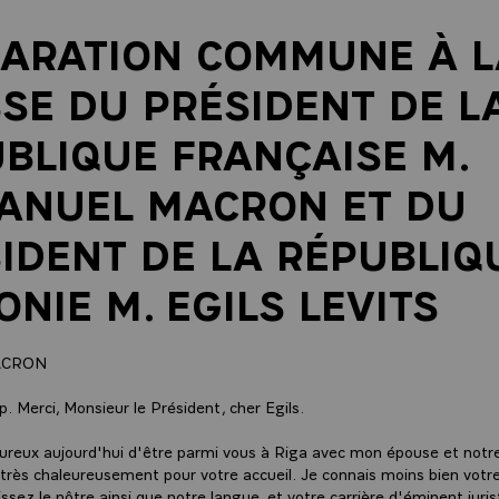
ARATION COMMUNE À L
SE DU PRÉSIDENT DE L
BLIQUE FRANÇAISE M.
ANUEL MACRON ET DU
IDENT DE LA RÉPUBLIQ
ONIE M. EGILS LEVITS
ACRON
. Merci, Monsieur le Président, cher Egils.
eureux aujourd'hui d'être parmi vous à Riga avec mon épouse et notr
très chaleureusement pour votre accueil. Je connais moins bien votr
ssez le nôtre ainsi que notre langue, et votre carrière d'éminent juri