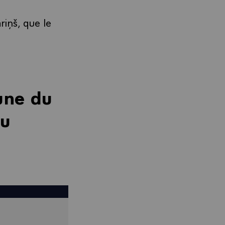
riņš, que le
une du
du