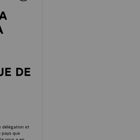
A
A
UE DE
e délégation et
e pays que
ste vous a en