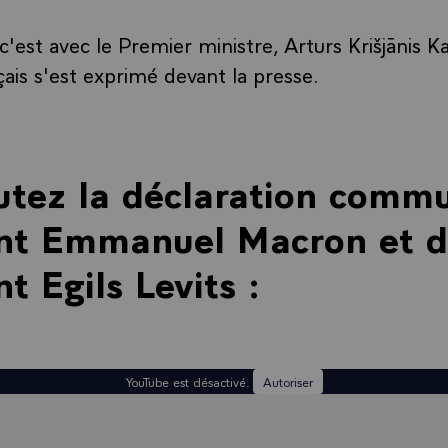
'est avec le Premier ministre, Arturs Krišjānis Ka
çais s'est exprimé devant la presse.
utez la déclaration comm
ent Emmanuel Macron et 
t Egils Levits :
YouTube est désactivé.
Autoriser