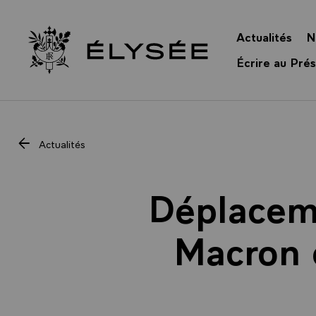
Panneau de gestion des cookies
Actualités
N
Retour à l’accueil Élysée
Écrire au Prés
Actualités
Déplacem
Macron 