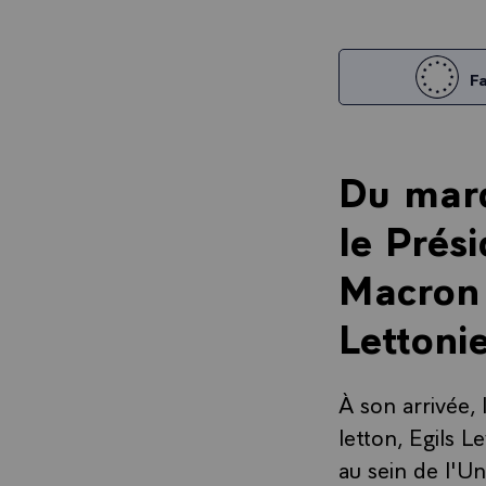
Fa
Du mard
le Prés
Macron 
Lettoni
À son arrivée,
letton, Egils 
au sein de l'U