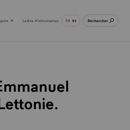
lysée
Lettre d'information
FR
Rechercher
 Emmanuel
ettonie.