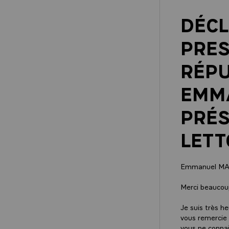
DÉCL
PRES
RÉPU
EMM
PRÉS
LETT
Emmanuel M
Merci beaucoup
Je suis très h
vous remercie 
vous ne connai