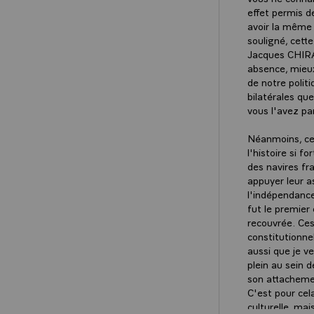
effet permis de
avoir la même
souligné, cette
Jacques CHIRAC
absence, mieux
de notre polit
bilatérales qu
vous l'avez p
Néanmoins, cet
l'histoire si 
des navires fr
appuyer leur as
l'indépendanc
fut le premier
recouvrée. Ces
constitutionnel
aussi que je v
plein au sein 
son attachemen
C'est pour cel
culturelle, mai