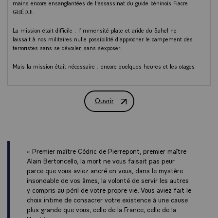
mains encore ensanglantées de l'assassinat du guide béninois Fiacre
GBÉDJI.
La mission était difficile : l’immensité plate et aride du Sahel ne
laissait à nos militaires nulle possibilité d'approcher le campement des
terroristes sans se dévoiler, sans s’exposer.
Mais la mission était nécessaire : encore quelques heures et les otages
seraient aux mains des terroristes maliens, avec le risque de perdre
complètement leurs traces.
Ouvrir
Et je pense en cet instant à Sophie PETRONIN, toujours aux mains de
Allocution d’Emmanuel Macron - Hommag
ces ravisseurs. Nous ne l’oublions pas, la France ne l'oublie pas.
Car la France est une nation qui n'abandonne jamais ses enfants
quelles que soient les circonstances et fusse à l'autre bout de la
planète.
« Premier maître Cédric de Pierrepont, premier maître
Alain Bertoncello, la mort ne vous faisait pas peur
Ceux qui attaquent un Français doivent savoir que jamais notre pays
parce que vous aviez ancré en vous, dans le mystère
ne plie, que toujours ils trouveront notre armée, ces unités d’élites, nos
insondable de vos âmes, la volonté de servir les autres
alliés, sur leur chemin.
y compris au péril de votre propre vie. Vous aviez fait le
choix intime de consacrer votre existence à une cause
Et nous continuerons ainsi à lutter sans relâche contre le terrorisme, au
plus grande que vous, celle de la France, celle de la
Sahel comme au Levant, et sur le sol français.