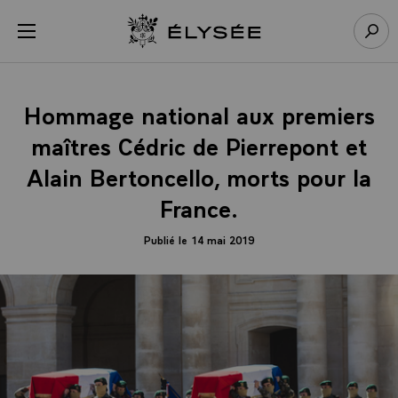
Panneau de gestion des cookies
menu
Retour à l’accueil Élysée
Rech
Hommage national aux premiers
maîtres Cédric de Pierrepont et
Alain Bertoncello, morts pour la
France.
Publié le 14 mai 2019