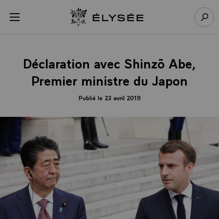
Panneau de gestion des cookies
menu
Retour à l’accueil Élysée
Rech
Déclaration avec Shinzō Abe,
Premier ministre du Japon
Publié le 23 avril 2019