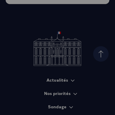
Haut d
Actualités
Plan du site
Nos priorités
Sondage