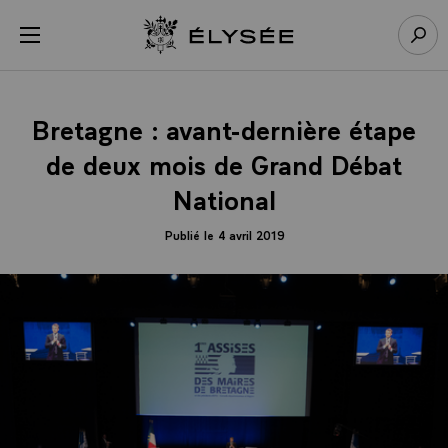
Panneau de gestion des cookies
menu
Retour à l’accueil Élysée
Rech
Bretagne : avant-dernière étape
de deux mois de Grand Débat
National
Publié le 4 avril 2019