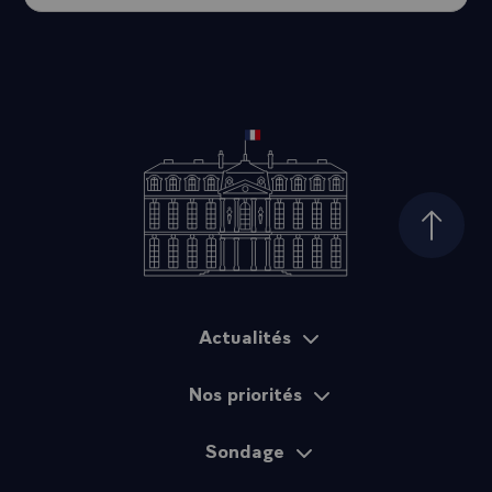
Haut d
Actualités
Plan du site
Nos priorités
Sondage