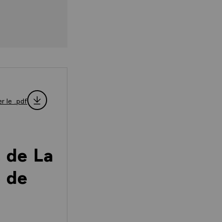
r le .pdf
s de La
 de