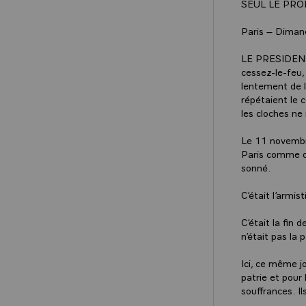
SEUL LE PRO
Paris – Dima
LE PRESIDENT 
cessez-le-feu,
lentement de le
répétaient le 
les cloches ne 
Le 11 novembre
Paris comme da
sonné.
C’était l’armist
C’était la fin
n’était pas la 
Ici, ce même jo
patrie et pour 
souffrances. I