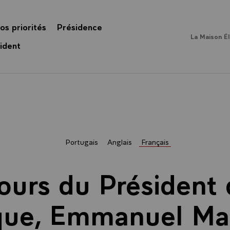
os priorités
Présidence
La Maison É
ident
Portugais
Anglais
Français
ours du Président 
que, Emmanuel Mac