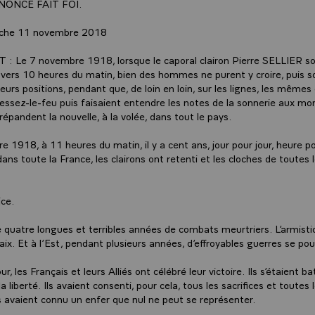
NONCE FAIT FOI.
nche 11 novembre 2018
: Le 7 novembre 1918, lorsque le caporal clairon Pierre SELLIER so
 vers 10 heures du matin, bien des hommes ne purent y croire, puis so
urs positions, pendant que, de loin en loin, sur les lignes, les mêmes 
cessez-le-feu puis faisaient entendre les notes de la sonnerie aux mo
répandent la nouvelle, à la volée, dans tout le pays.
 1918, à 11 heures du matin, il y a cent ans, jour pour jour, heure po
ns toute la France, les clairons ont retenti et les cloches de toutes l
ice.
 de quatre longues et terribles années de combats meurtriers. L’armist
paix. Et à l’Est, pendant plusieurs années, d’effroyables guerres se pou
ur, les Français et leurs Alliés ont célébré leur victoire. Ils s’étaient ba
la liberté. Ils avaient consenti, pour cela, tous les sacrifices et toutes 
ls avaient connu un enfer que nul ne peut se représenter.