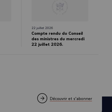
des morts, des
amilles
fiancé, et
battants.
22 juillet 2026
Compte rendu du Conseil
des ministres du mercredi
22 juillet 2026.
. Aux larmes
 entier était
Découvrir et s'abonner
 jeunes
in de leur