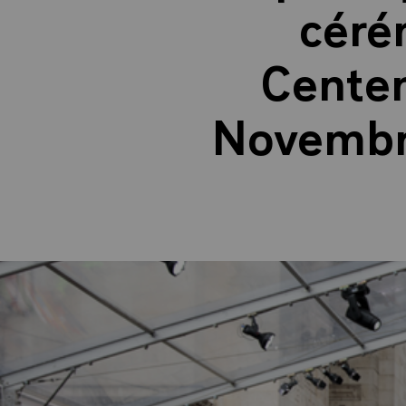
céré
Centen
Novembre