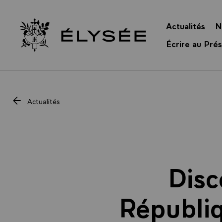
Panneau de gestion des cookies
Actualités
N
Retour à l’accueil Élysée
Écrire au Prés
Actualités
Disc
Républi