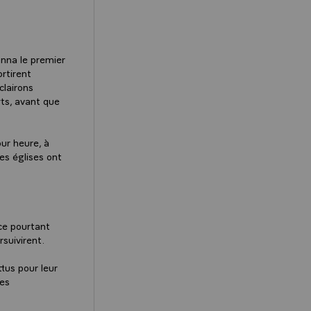
nna le premier
rtirent
clairons
rts, avant que
ur heure, à
es églises ont
ice pourtant
rsuivirent.
ttus pour leur
les