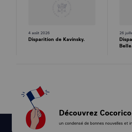
Dès le lendema
blessés, des m
pendant des moi
parmi ces abs
4 août 2026
26 juil
10 millions de
Disparition de Kavinsky.
Dispa
Belle
6 millions de b
3 millions de 
6 millions d’or
Des millions de
1 milliard d’ob
Le monde décou
Découvrez Cocorico
des mourants, 
venu combattre
un condensé de bonnes nouvelles et ini
hommes venus d