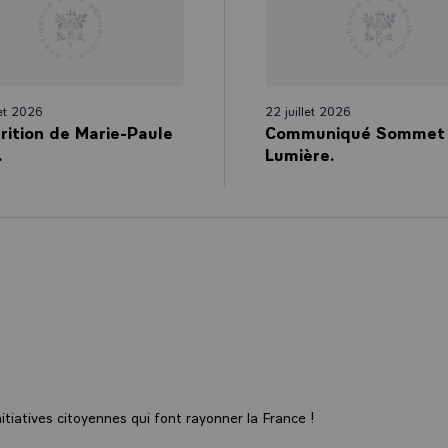
in, dès le lendemain de l’armistice, commença le funèbre décompte 
utilés, des disparus. Ici en France, mais aussi dans chaque pays, les f
s attendirent en vain le retour d’un père, d’un frère, d’un mari, d’un 
ents, il y eut aussi ces femmes admirables engagées auprès des com
let 2026
22 juillet 2026
 morts.
rition de Marie-Paule
Communiqué Sommet
.
Lumière.
lessés et mutilés.
veuves.
phelins.
 victimes civiles.
us tirés sur le seul sol de France.
vrit l’ampleur de blessures que l’ardeur combattante avait occultée
succédèrent celles des survivants. Car sur ce sol de France, le monde
. Des jeunes hommes de toutes les provinces et de l’Outre-mer, des
tiatives citoyennes qui font rayonner la France !
’Afrique, du Pacifique, des Amériques et d’Asie sont venus mourir lo