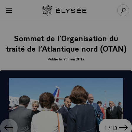
Panneau de gestion des cookies
menu
Retour à l’accueil Élysée
Rech
Sommet de l’Organisation du
traité de l’Atlantique nord (OTAN)
Publié le 25 mai 2017
ation
Affi
1 / 13