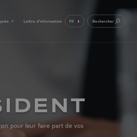
lysée
Lettre d'information
FR
Rechercher
SIDENT
n pour leur faire part de vos