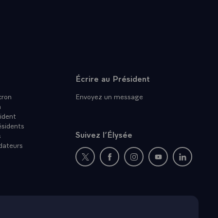
Écrire au Président
ron
Envoyez un message
n
ident
ésidents
Suivez l’Élysée
s
dateurs
Nouvelle fenêtre : rejoignez-nous sur Twit
Nouvelle fenêtre : rejoignez-nous
Nouvelle fenêtre : rejoig
Nouvelle fenêtre :
Nouvelle fe