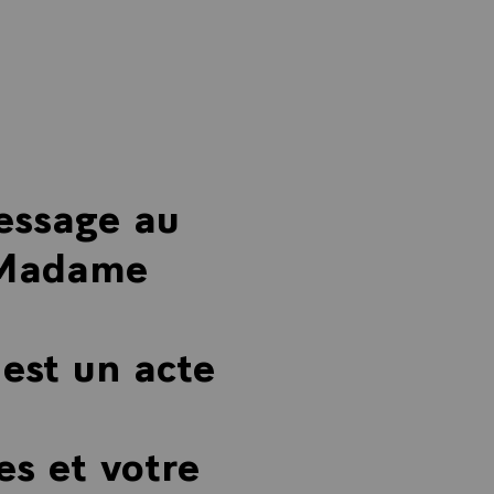
message au
à Madame
 est un acte
es et votre