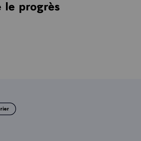
 le progrès
rier