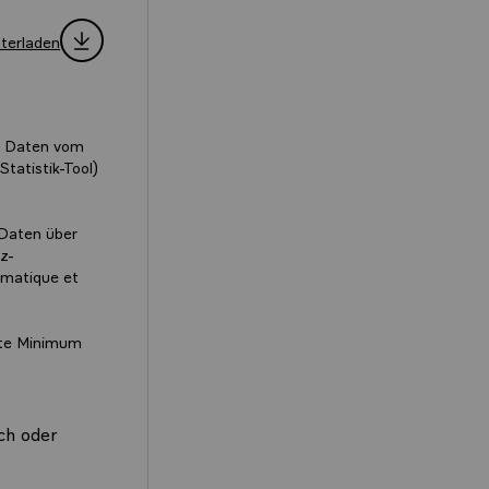
nterladen
e Daten vom
tatistik-Tool)
 Daten über
z-
rmatique et
kte Minimum
ich oder