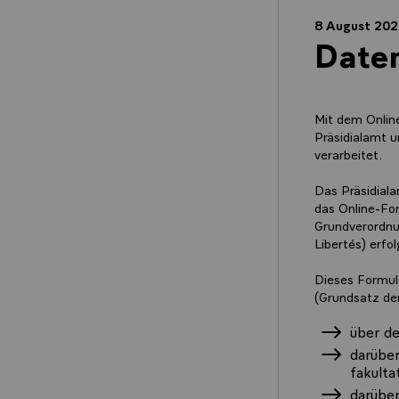
8 August 20
Date
Mit dem Onli
Präsidialamt u
verarbeitet.
Das Präsidiala
das Online-Fo
Grundverordnu
Libertés) erfo
Dieses Formul
(Grundsatz der
über d
darüber
fakultat
darüber