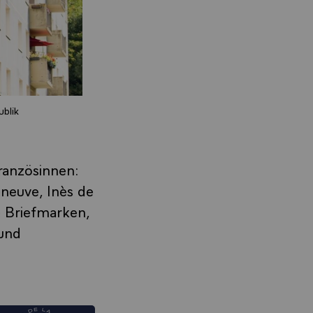
blik
ranzösinnen:
eneuve, Inès de
te Briefmarken,
 und