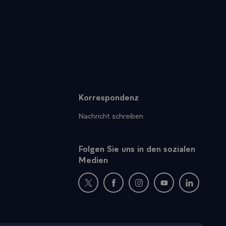
Korrespondenz
Nachricht schreiben
Folgen Sie uns in den sozialen
Medien
Neues Fenster : Besuchen Sie uns auf Twi
Neues Fenster : Besuchen Sie un
Neues Fenster : Besuchen
Neues Fenster : B
Neues Fens