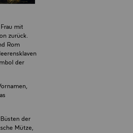
 Frau mit
on zurück.
und Rom
leerensklaven
ymbol der
 Vornamen,
as
m Büsten der
ische Mütze,