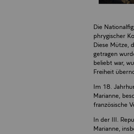
Die Nationalfi
phrygischer Ko
Diese Mütze, d
getragen wurd
beliebt war, w
Freiheit über
Im 18. Jahrhun
Marianne, bes
französische V
In der III. Rep
Marianne, insb