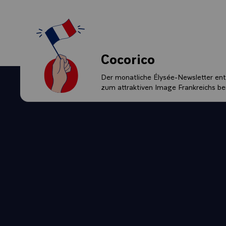
Cocorico
Der monatliche Élysée-Newsletter enth
zum attraktiven Image Frankreichs bei