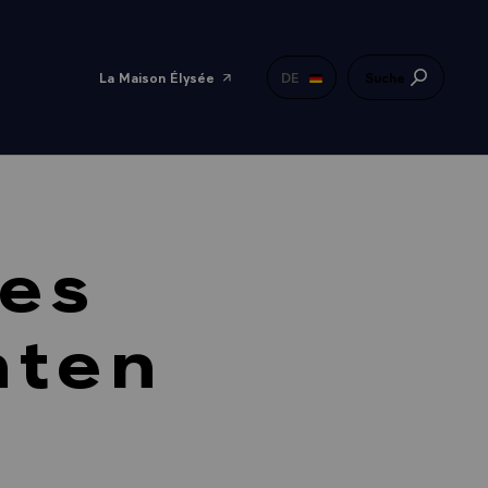
La Maison Élysée
DE
Suche
es
nten