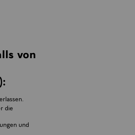
lls von
):
erlassen.
r die
nungen und