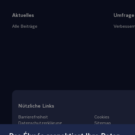
Aktuelles
Umfrage
Sitemap
Alle Beiträge
Verbessern
Nützliche Links
Barrierefreiheit
Cookies
Datenschutzerklärung
Sitemap
Rechtliche Hinweise
Das Élysée respektiert Ihre Daten