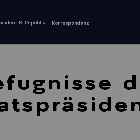
äsident & Republik
Korrespondenz
efugnisse d
atspräside