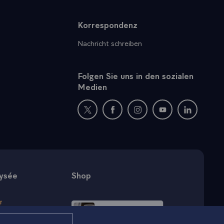
Korrespondenz
Nachricht schreiben
Folgen Sie uns in den sozialen
Medien
Neues Fenster : Besuchen Sie uns auf Twi
Neues Fenster : Besuchen Sie un
Neues Fenster : Besuchen
Neues Fenster : B
Neues Fens
lysée
Shop