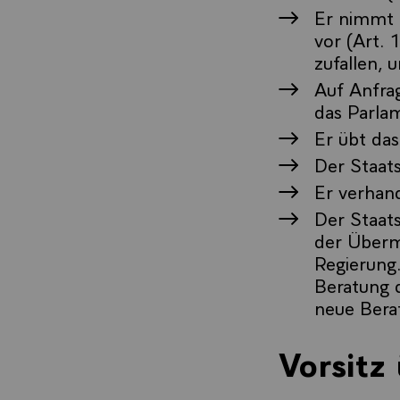
Er nimmt 
vor (Art. 
zufallen, 
Auf Anfra
das Parlam
Er übt das
Der Staats
Er verhand
Der Staat
der Übermi
Regierung.
Beratung d
neue Berat
Vorsitz