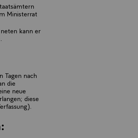
Staatsämtern
m Ministerrat
dneten kann er
.
hn Tagen nach
an die
eine neue
rlangen; diese
erfassung).
: