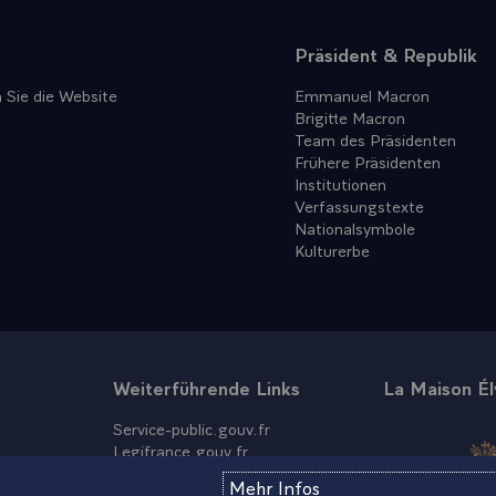
Präsident & Republik
 Sie die Website
Emmanuel Macron
Brigitte Macron
Team des Präsidenten
Frühere Präsidenten
Institutionen
Verfassungstexte
Nationalsymbole
Kulturerbe
Weiterführende Links
La Maison É
Service-public.gouv.fr
Legifrance.gouv.fr
Info.gouv.fr
Mehr Infos
Data.gouv.fr