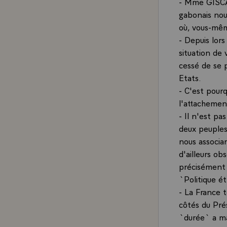
- Mme GISCAR
gabonais nou
où, vous-mê
- Depuis lors
situation de
cessé de se p
Etats.
- C'est pourq
l'attachemen
- Il n'est pa
deux peuples
nous associa
d'ailleurs o
précisément 
`Politique é
- La France 
côtés du Pré
`durée` a ma