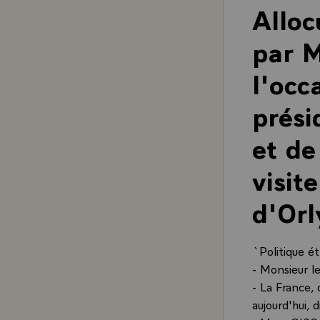
Alloc
par M
l'occ
prési
et de
visit
d'Or
`Politique é
- Monsieur l
- La France, 
aujourd'hui, 