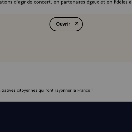
tions d'agir de concert, en partenaires égaux et en fidèles a
ue nous aurons à examiner ensemble sont nombreux, au mo
èse de tout son poids sur la situation du monde. Votre attach
Ouvrir
paix et du développement en Afrique, ainsi que vos éminentes
Allocution de bienvenue prononcé
ialogue, nous permettront de conduire ces entretiens avec 
grès.
 bilatéral, nous étudierons, ainsi que les ministres qui vous 
es du Gouvernement français, les moyens de renforcer une 
 à laquelle la France attache le plus grand -prix. Nul doute qu
 pour le bénéfice mutuel de nos deux pays.
joie, monsieur le président que nous vous recevons aujourd'hui
e la République gabonaise avec Madame BONGO et que nous s
e français qui vous accueille et pour le peuple gabonais, que 
tiatives citoyennes qui font rayonner la France !
ci, l'amitié et la prospérité dans la paix !
ublique gabonaise !
ié franco - gabonaise !\