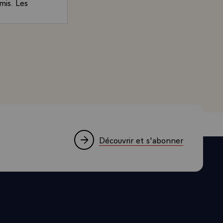
mis. Les
ment où
ement à la
 qualités
e par M. Valéry Giscard d'Estaing à l'occasion de l'arri
confiance et
accompagnent
coopération
e nous y
, monsieur le
ouhaitons,
Découvrir et s'abonner
vous