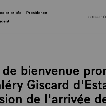
os priorités
Présidence
La Maison É
ident
n de bienvenue pro
léry Giscard d'Est
sion de l'arrivée d