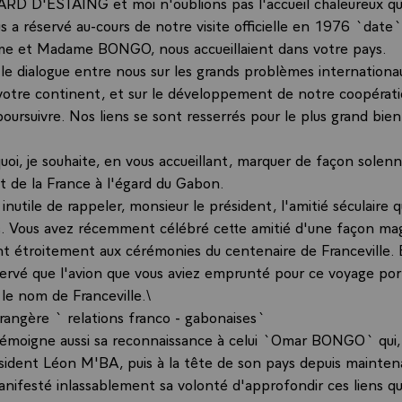
D D'ESTAING et moi n'oublions pas l'accueil chaleureux qu
s a réservé au-cours de notre visite officielle en 1976 `dat
me et Madame BONGO, nous accueillaient dans votre pays.
 le dialogue entre nous sur les grands problèmes internationau
 votre continent, et sur le développement de notre coopérati
oursuivre. Nos liens se sont resserrés pour le plus grand bie
uoi, je souhaite, en vous accueillant, marquer de façon solenn
t de la France à l'égard du Gabon.
s inutile de rappeler, monsieur le président, l'amitié séculaire q
. Vous avez récemment célébré cette amitié d'une façon mag
nt étroitement aux cérémonies du centenaire de Franceville. E
bservé que l'avion que vous aviez emprunté pour ce voyage por
le nom de Franceville.\
trangère ` relations franco - gabonaises`
témoigne aussi sa reconnaissance à celui `Omar BONGO` qui,
sident Léon M'BA, puis à la tête de son pays depuis mainte
nifesté inlassablement sa volonté d'approfondir ces liens q