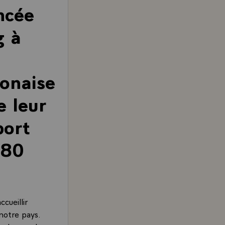
ncée
g à
bonaise
 leur
port
980
cueillir
 notre pays.