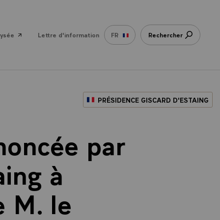
lysée
Lettre d'information
FR
Rechercher
PRÉSIDENCE GISCARD D'ESTAING
noncée par
aing à
e M. le