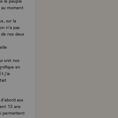
e le peuple
e` au moment
x, sur la
on n'a pas
n de nos deux
elle
ui unit nos
nifique en
t j'ai
tait
 d'abord aux
nant 13 ans
ui permettent