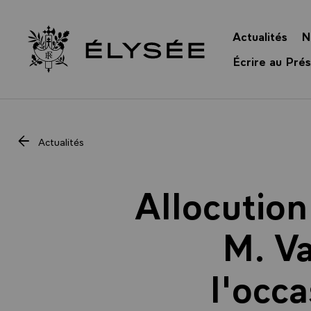
Panneau de gestion des cookies
Actualités
N
Retour à l’accueil Élysée
Écrire au Prés
Actualités
Allocutio
M. Va
l'occa