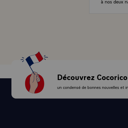
à nos deux na
problèmes q
l'actualité p
cause de la 
d'homme de d
esprit de pro
- Sur-le-plan
et les membr
très intense,
parviendrons
- C'est avec 
Découvrez Cocorico
président d
avec le peupl
un condensé de bonnes nouvelles et ini
représentez i
- Vive la Rép
- Vive l'amit