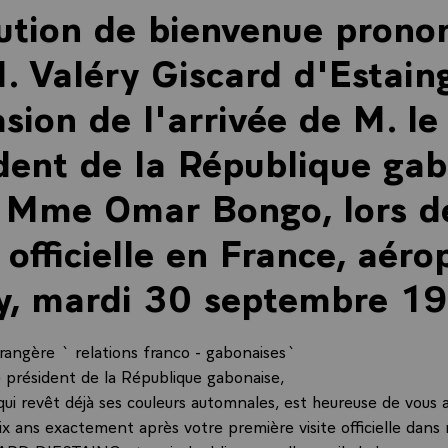
ution de bienvenue prono
. Valéry Giscard d'Estain
asion de l'arrivée de M. le
dent de la République ga
 Mme Omar Bongo, lors de
e officielle en France, aéro
ly, mardi 30 septembre 1
trangère ` relations franco - gabonaises`
e président de la République gabonaise,
qui revêt déjà ses couleurs automnales, est heureuse de vous ac
dix ans exactement après votre première visite officielle dans