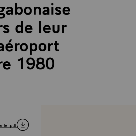
 gabonaise
s de leur
 aéroport
re 1980
r le .pdf