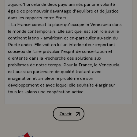
aujourd'hui celui de deux pays animés par une volonté
égale de promouvoir davantage d'équilibre et de justice
dans les rapports entre Etats.
- La France connait la place qu'occupe le Venezuela dans
le monde contemporain. Elle sait quel est son rôle sur le
continent latino - américain et en-particulier au-sein du
Pacte andin. Elle voit en lui un interlocuteur important
soucieux de faire prévaloir l'esprit de concertation et
d'entente dans la -recherche des solutions aux
problèmes de notre temps. Pour la France, le Venezuela
est aussi un partenaire de qualité traitant avec
imagination et ampleur le problème de son
développement et avec lequel elle souhaite élargir sur
tous les -plans une coopération active.
- Votre visite nous permettra de donner aux relations
entre nos deux pays la dimension qu'appelle leurs liens
traditionnels et aussi ce qu'ils représentent l'un et l'autre
Ouvrir
ALLOCUTION DE M. VALERY GISCAR
dans le monde d'aujourd'hui. J'ajoute, monsieur le
Président, que je serai particulièrement intéressé par les
conversations que nous aurons ensemble, puisque je