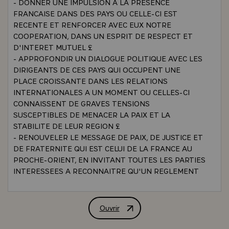
- DONNER UNE IMPULSION A LA PRESENCE
FRANCAISE DANS DES PAYS OU CELLE-CI EST
RECENTE ET RENFORCER AVEC EUX NOTRE
COOPERATION, DANS UN ESPRIT DE RESPECT ET
D'INTERET MUTUEL £
- APPROFONDIR UN DIALOGUE POLITIQUE AVEC LES
DIRIGEANTS DE CES PAYS QUI OCCUPENT UNE
PLACE CROISSANTE DANS LES RELATIONS
INTERNATIONALES A UN MOMENT OU CELLES-CI
CONNAISSENT DE GRAVES TENSIONS
SUSCEPTIBLES DE MENACER LA PAIX ET LA
STABILITE DE LEUR REGION £
- RENOUVELER LE MESSAGE DE PAIX, DE JUSTICE ET
DE FRATERNITE QUI EST CELUI DE LA FRANCE AU
PROCHE-ORIENT, EN INVITANT TOUTES LES PARTIES
INTERESSEES A RECONNAITRE QU'UN REGLEMENT
GLOBAL ET DURABLE DOIT ETRE FONDE SUR LES
DEUX PRINCIPES UNIVERSELS ET
COMPLEMENTAIRES QUE SONT POUR CHAQUE ETAT
Ouvrir
DECLARATION DE M. VALERY GISCAR
LE DROIT A LA SECURITE ET POUR CHAQUE PEUPLE
LE DROIT A L'AUTODETERMINATION.\