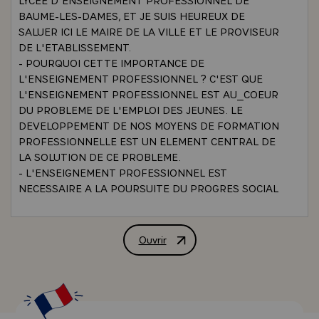
BAUME-LES-DAMES, ET JE SUIS HEUREUX DE
SALUER ICI LE MAIRE DE LA VILLE ET LE PROVISEUR
DE L'ETABLISSEMENT.
- POURQUOI CETTE IMPORTANCE DE
L'ENSEIGNEMENT PROFESSIONNEL ? C'EST QUE
L'ENSEIGNEMENT PROFESSIONNEL EST AU_COEUR
DU PROBLEME DE L'EMPLOI DES JEUNES. LE
DEVELOPPEMENT DE NOS MOYENS DE FORMATION
PROFESSIONNELLE EST UN ELEMENT CENTRAL DE
LA SOLUTION DE CE PROBLEME.
- L'ENSEIGNEMENT PROFESSIONNEL EST
NECESSAIRE A LA POURSUITE DU PROGRES SOCIAL
DANS NOTRE PAYS. SI NOUS VOULONS QUE LE
NIVEAU_DE_VIE DES FRANCAIS ET, EN-PARTICULIER,
DES TRAVAILLEURS FRANCAIS, CONTINUE DE
Ouvrir
ALLOCUTION PRONONCEE PAR M. VA
S'ELEVER, NOUS AVONS BESOIN DE FAIRE
PROGRESSER REGULIEREMENT LEUR
QUALIFICATION PROFESSIONNELLE. CHACUN PEUT
COMPRENDRE QUE DANS LE MONDE ACTUEL (ET
EN-PARTICULIER DANS LE TRES GRAND PAYS D'OU