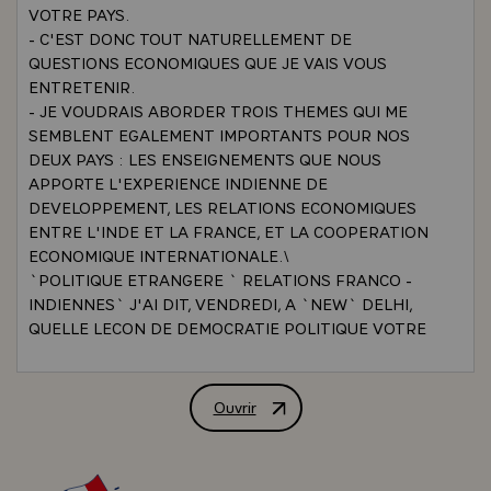
VOTRE PAYS.
- C'EST DONC TOUT NATURELLEMENT DE
QUESTIONS ECONOMIQUES QUE JE VAIS VOUS
ENTRETENIR.
- JE VOUDRAIS ABORDER TROIS THEMES QUI ME
SEMBLENT EGALEMENT IMPORTANTS POUR NOS
DEUX PAYS : LES ENSEIGNEMENTS QUE NOUS
APPORTE L'EXPERIENCE INDIENNE DE
DEVELOPPEMENT, LES RELATIONS ECONOMIQUES
ENTRE L'INDE ET LA FRANCE, ET LA COOPERATION
ECONOMIQUE INTERNATIONALE.\
`POLITIQUE ETRANGERE ` RELATIONS FRANCO -
INDIENNES` J'AI DIT, VENDREDI, A `NEW` DELHI,
QUELLE LECON DE DEMOCRATIE POLITIQUE VOTRE
PAYS DONNAIT AU MONDE. L'IMMENSE EFFORT DE
DEVELOPPEMENT ECONOMIQUE QUE L'INDE A
ACCOMPLI DEPUIS TRENTE ANS FORCE
Ouvrir
ALLOCUTION PRONONCEE PAR M. VAL
PAREILLEMENT L'ADMIRATION.
- PENDANT CETTE PERIODE, VOTRE REVENU
NATIONAL A PROGRESSE DEUX FOIS PLUS VITE QUE