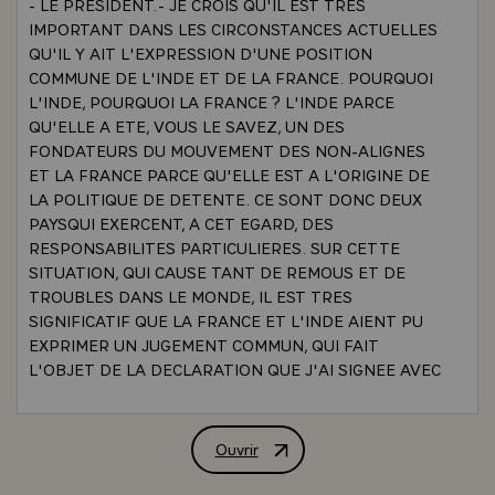
- LE PRESIDENT.- JE CROIS QU'IL EST TRES
IMPORTANT DANS LES CIRCONSTANCES ACTUELLES
QU'IL Y AIT L'EXPRESSION D'UNE POSITION
COMMUNE DE L'INDE ET DE LA FRANCE. POURQUOI
L'INDE, POURQUOI LA FRANCE ? L'INDE PARCE
QU'ELLE A ETE, VOUS LE SAVEZ, UN DES
FONDATEURS DU MOUVEMENT DES NON-ALIGNES
ET LA FRANCE PARCE QU'ELLE EST A L'ORIGINE DE
LA POLITIQUE DE DETENTE. CE SONT DONC DEUX
PAYSQUI EXERCENT, A CET EGARD, DES
RESPONSABILITES PARTICULIERES. SUR CETTE
SITUATION, QUI CAUSE TANT DE REMOUS ET DE
TROUBLES DANS LE MONDE, IL EST TRES
SIGNIFICATIF QUE LA FRANCE ET L'INDE AIENT PU
EXPRIMER UN JUGEMENT COMMUN, QUI FAIT
L'OBJET DE LA DECLARATION QUE J'AI SIGNEE AVEC
MME INDIRA GANDHI.
- CETTE DECLARATION CHERCHE A EXPRIMER CE
QUE J'APPELLERAI LA VOIX DE LA PAIX. DANS LA
Ouvrir
ENTRETIEN DE M. VALERY GISCARD 
MONTEE DES TENSIONS INTERNATIONALES ON
SENT BIEN QU'IL Y A, CHEZ NOUS, ET PARTOUT