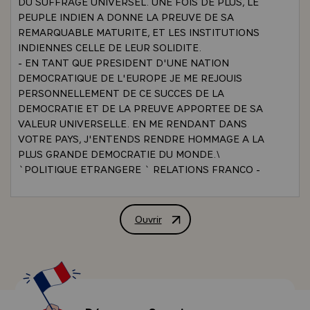
DU SUFFRAGE UNIVERSEL. UNE FOIS DE PLUS, LE
PEUPLE INDIEN A DONNE LA PREUVE DE SA
REMARQUABLE MATURITE, ET LES INSTITUTIONS
INDIENNES CELLE DE LEUR SOLIDITE.
- EN TANT QUE PRESIDENT D'UNE NATION
DEMOCRATIQUE DE L'EUROPE JE ME REJOUIS
PERSONNELLEMENT DE CE SUCCES DE LA
DEMOCRATIE ET DE LA PREUVE APPORTEE DE SA
VALEUR UNIVERSELLE. EN ME RENDANT DANS
VOTRE PAYS, J'ENTENDS RENDRE HOMMAGE A LA
PLUS GRANDE DEMOCRATIE DU MONDE.\
`POLITIQUE ETRANGERE ` RELATIONS FRANCO -
INDIENNES` QUESTION.- VOUS ETES LE PREMIER
PRESIDENT DE LA REPUBLIQUE FRANCAISE A
EFFECTUER UNE VISITE EN INDE. CE N'EST DONC
Ouvrir
INTERVIEW ACCORDEE PAR M. VALER
PAS SIMPLEMENT UN CLICHE DE DECRIRE VOTRE
PROCHAINE VISITE COMME UN EVENEMENT
HISTORIQUE. COMMENT POURRIEZ-VOUS
CARACTERISER LA SIGNIFICATION POLITIQUE DE
VOTRE VOYAGE ?
- LE PRESIDENT.- J'ATTACHE UNE TRES GRANDE