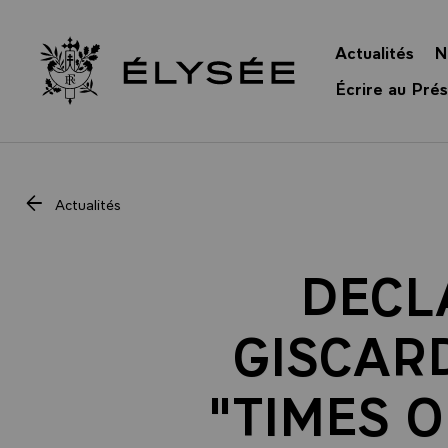
Panneau de gestion des cookies
Actualités
N
Retour à l’accueil Élysée
Écrire au Prés
Actualités
DECL
GISCAR
"TIMES O