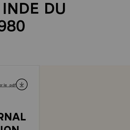
 INDE DU
980
r le .pdf
RNAL
SION