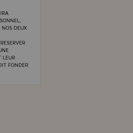
IRA
RSONNEL,
E NOS DEUX
PRESERVER
UNE
T LEUR
OIT FONDER
RE QUE LE
UR QUE,
UVENT ET
ISCARD D'ESTAING AU JOURNAL "TIMES OF INDIA" 
 PRINCIPES