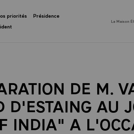
os priorités
Présidence
La Maison É
ident
ARATION DE M. V
D D'ESTAING AU 
F INDIA" A L'OC