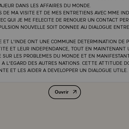
AJEUR DANS LES AFFAIRES DU MONDE.
S DE MA VISITE ET DE MES ENTRETIENS AVEC MME IND
VEC QUI JE ME FELECITE DE RENOUER UN CONTACT PE
PULSION NOUVELLE SOIT DONNEE AU DIALOGUE ENTR
CE ET L'INDE ONT UNE COMMUNE DETERMINATION DE 
TITE ET LEUR INDEPENDANCE, TOUT EN MAINTENANT 
 SUR LES PROBLEMES DU MONDE ET EN MANIFESTAN
E A L'EGARD DES AUTRES NATIONS. CETTE ATTITUDE D
TE ET LES AIDER A DEVELOPPER UN DIALOGUE UTILE.
E CONCERTATION ME PARAIT D'AUTANT PLUS NECESSAI
NAIT DE NOUVELLES ET GRAVES TENSIONS. JE SUIS S
Ouvrir
CIRCONSTANCES PRESENTES, L'INDE ET LA FRANCE PE
DECLARATION DE M. VALERY G
ONJUGUER LEURS EFFORTS POUR FAIRE PREVALOIR LES
 DE RESPECT ENTRE LES ETATS QUI LES GUIDENT.\