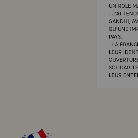
UN ROLE M
- J'ATTEND
GANDHI, A
QU'UNE IM
PAYS.
- LA FRAN
LEUR IDEN
OUVERTURE
SOLIDARIT
LEUR ENTEN
- UNE TELL
MONDE CON
DANS LES 
DOIVENT C
DE PAIX ET