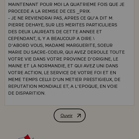
MAINTENANT POUR MOI LA QUATRIEME FOIS QUE JE
PROCEDE A LA REMISE DE CES _PRIX.
- JE NE REVIENDRAI PAS, APRES CE QU'A DIT M.
PIERRE DEHAYE, SUR LES MERITES PARTICULIERS
DES DEUX LAUREATS DE CETTE ANNEE ET
CEPENDANT, IL Y A BEAUCOUP A DIRE.\
D'ABORD VOUS, MADAME MARGUERITE, SOEUR
MARIE DU SACRE-COEUR, QUI AVEZ DEROULE TOUTE
VOTRE VIE DANS VOTRE PROVINCE D'ORIGINE, LE
MAINE ET LA NORMANDIE, ET QUI AVEZ UNI DANS
VOTRE ACTION, LE SERVICE DE VOTRE FOI ET EN
MEME TEMPS CELUI D'UN METIER PRESTIGIEUX, DE
REPUTATION MONDIALE ET, A L'EPOQUE, EN VOIE
DE DISPARITION.
- IL Y A EN EFFET PLUS DE TROIS SIECLES QUE
COLBERT AVAIT CREE CE QU'ON APPELAIT A
L'EPOQUE LE POINT DE FRANCE, ET QU'ON APPELLE
Ouvrir
ALLOCUTION PRONONCEE PAR M. VAL
AUJOURD'HUI LE POINT D'ALENCON `DENTELLE`.
JUSQU'AU DEBUT DU SIECLE, IL Y AVAIT ENCORE DE
NOMBREUX DEBOUCHES POUR CETTE PRODUCTION