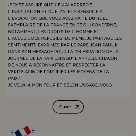
-SOYEZ ASSURE QUE J'EN AI APPRECIE
L'INSPIRATION ET QUE J'AI ETE SENSIBLE A
L'EVOCATION QUE VOUS AVEZ FAITE DU ROLE
EXEMPLAIRE DE LA FRANCE EN CE QUI CONCERNE,
NOTAMMENT, LES DROITS DE L'HOMME ET
L'ACCUEIL DES REFUGIES. DE MEME, JE PARTAGE LES
SEMTIMENTS EXPRIMES PAR LE PAPE JEAN PAUL II
DANS SON MESSAGE POUR LA CELEBRATION DE LA
JOURNEE DE LA PAIX LORSQU'IL APPELLE CHACUN
DE NOUS A RECONNAITRE ET RESPECTER LA
VERITE AFIN DE FORTIFIER LES MOYENS DE LA
PAIX.\
JE VEUX, A MON TOUR ET SELON L'USAGE, VOUS
ADRESSER MES VOEUX.
- J'EN FORME, D'ABORD, POUR CHACUN D'ENTRE
VOUS, POUR VOS FAMILLES, POUR LE SUCCES DE
Ouvrir
ALLOCUTION DE M. VALERY GISCARD
VOTRE MISSION ET, NOTAMMENT, POUR LES LIENS
AMICAUX QUE VOTRE SEJOUR TISSE ENTRE VOUS-
MEMES ET LA POPULATION FRANCAISE.
- A TRAVERS VOUS, MES VOEUX S'ADRESSENT AUX