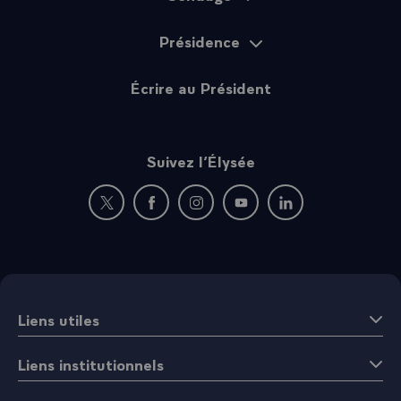
Présidence
Écrire au Président
Suivez l’Élysée
Nouvelle fenêtre : rejoignez-nous sur Twitter
Nouvelle fenêtre : rejoignez-nous sur Fac
Nouvelle fenêtre : rejoignez-nous 
Nouvelle fenêtre : rejoigne
Nouvelle fenêtre : 
Liens utiles
Liens institutionnels