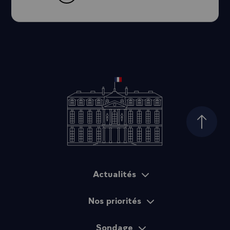
Haut d
Actualités
Plan du site
Nos priorités
Sondage