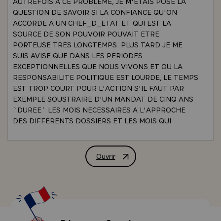
AUTREFOIS A CE PROBLEME, JE M'ETAIS POSE LA
QUESTION DE SAVOIR SI LA CONFIANCE QU'ON
ACCORDE A UN CHEF_D_ETAT ET QUI EST LA
SOURCE DE SON POUVOIR POUVAIT ETRE
PORTEUSE TRES LONGTEMPS. PLUS TARD JE ME
SUIS AVISE QUE DANS LES PERIODES
EXCEPTIONNELLES QUE NOUS VIVONS ET OU LA
RESPONSABILITE POLITIQUE EST LOURDE, LE TEMPS
EST TROP COURT POUR L'ACTION S'IL FAUT PAR
EXEMPLE SOUSTRAIRE D'UN MANDAT DE CINQ ANS
`DUREE` LES MOIS NECESSAIRES A L'APPROCHE
DES DIFFERENTS DOSSIERS ET LES MOIS QUI
PRECEDENT L'ELECTION SUIVANTE.
- P. BOUVARD.- COMME SES DEUX PREDECESSEURS
IMMEDIATS, VALERY GISCARD D'ESTAING A UNE
Ouvrir
INTERVIEW DE M. VALERY GISCARD
TRES HAUTE IDEE DE SA FONCTION. ON PEUT MEME
DIRE QUE LA FONCTION CONSTITUE DEPUIS CINQ
ANS LE PRISME A TRAVERS LEQUEL IL OBSERVE LE
MONDE, LA FRANCE ET, PARFOIS, SE REGARDE LUI-
MEME :
- LE PRESIDENT.- QUAND ON EXERCE UNE