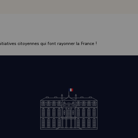
E DOMAINE DE LA SANTE, A PROPOS DUQUEL DES DEUX
TAT ONT SOULIGNE LE CARACTERE EXEMPLAIRE DE L'
A RUHENGERI, LES DEUX PARTIES ONT DECIDE DE REA
IDENTIQUE A GISENYI.
E DOMAINE DE L'ENSEIGNEMENT ET DE LA FORMATION,
RTANT DEJA ACCOMPLI SERA POURSUIVI ET DEVELOPPE
tiatives citoyennes qui font rayonner la France !
_DE_L_ETAT RWANDAIS A RENDU UN HOMMAGE MERITE
 DE LA COOPERATION FRANCO - RWANDAISE, AU DEV
ETENCE DE CHACUN DES MEMBRES DE L'ASSISTANCE 
 AU RWANDA. LES DEUX CHEFS_D_ETAT ONT NOTE AVEC
SSION DU VOLUME DES TRANSACTIONS COMMERCIALES
 LE RWANDA ET ONT ESTIME QU'IL CONVENAIT DE FAV
LUTION DANS L'INTERET RECIPROQUE DES DEUX PAYS
E ETRANGERE ` RELATIONS FRANCO - RWANDAISES` EN
LA SITUATION EN AFRIQUE, LES DEUX PRESIDENTS ON
SFACTION LA CONVERGENCE DE LEURS VUES SUR LES P
 POLITIQUES QUI SE POSENT A CE CONTINENT. ILS O