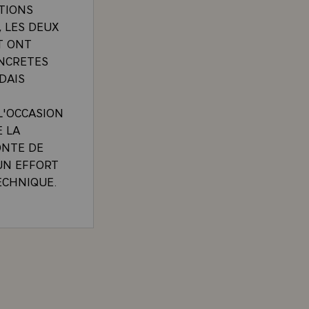
ATIONS
, LES DEUX
T ONT
ONCRETES
DAIS
L'OCCASION
E LA
ONTE DE
UN EFFORT
ECHNIQUE.
PASTORAL
IPER DE
SUE DE LA VISITE OFFICIELLE EN REPUBLIQUE RWA
TIONAL DE
ION DU