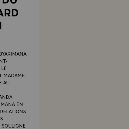
ARD
I
ABYARIMANA
NT-
 LE
ET MADAME
E AU
WANDA
RIMANA EN
 RELATIONS
S.
T SOULIGNE