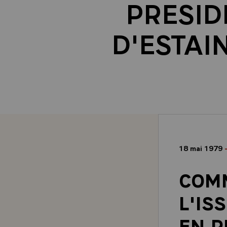
PRESID
D'ESTAIN
18 mai 1979
COM
L'IS
EN R