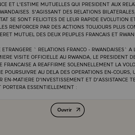
NCE ET L'ESTIME MUTUELLES QUI PRESIDENT AUX REL
WANDAISES. S'AGISSANT DES RELATIONS BILATERALES
AT SE SONT FELICITES DE LEUR RAPIDE EVOLUTION E
 LES RENFORCER PAR DES ACTIONS TOUJOURS PLUS C
TERET MUTUEL DES DEUX PEUPLES FRANCAIS ET RWAN
E ETRANGERE ` RELATIONS FRANCO - RWANDAISES` A 
IERE VISITE OFFICIELLE AU RWANDA, LE PRESIDENT D
E FRANCAISE A REAFFIRME SOLENNELLEMENT LA VOL
DE POURSUIVRE AU DELA DES OPERATIONS EN-COURS, 
R EN-MATIERE D'INVESTISSEMENT ET D'ASSISTANCE T
T PORTERA ESSENTIELLEMENT :
E DOMAINE DU DEVELOPPEMENT RURAL : PROJET AGRO-
RA-EST GISAKA-MIGONGO £
Ouvrir
E DESENCLAVEMENT AUQUEL LA FRANCE ENTEND PARTIC
COMMUNIQUE CONJOINT A L'IS
RIORITAIRE : AMENAGEMENT DE L'AEROPORT INTERNA
ONSTRUCTION DE DEPOTS DE CARBURANT, MODERNISAT
 TELECOMMUNICATIONS INTERIEURES £