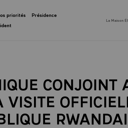
os priorités
Présidence
La Maison É
ident
QUE CONJOINT A
 VISITE OFFICIE
BLIQUE RWANDAI