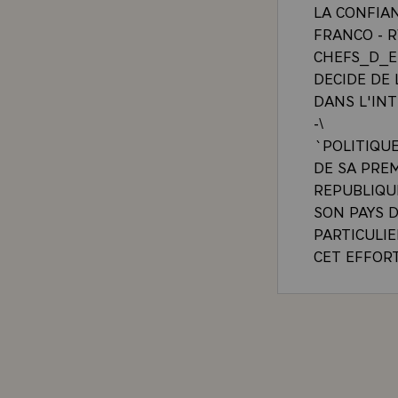
LA CONFIA
FRANCO - R
CHEFS_D_ET
DECIDE DE
DANS L'IN
-\
`POLITIQU
DE SA PREM
REPUBLIQU
SON PAYS 
PARTICULIE
CET EFFOR
- - SUR L
DU BUGESE
- - SUR L
MANIERE P
KIGALI, C
RESEAU DE