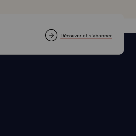
OPERATION
LISER UNE
 L'EFFORT
Découvrir et s'abonner
.
 AU
OUEMENT ET
TECHNIQUE
 PLAISIR
 ENTRE LA
ORISER
 CE QUI
T CONSTATE
RINCIPAUX
NT MARQUE