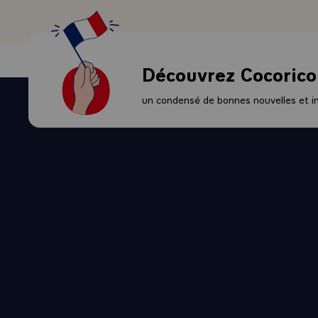
- - DANS L
CHEFS_D_E
EFFECTUEE 
OPERATION 
Découvrez Cocorico
- - DANS L
TRES IMPO
un condensé de bonnes nouvelles et ini
- LE CHEF
DYNAMISME
A LA COMP
FRANCAISE
LA PROGRE
FRANCE ET
CETTE EVO
-\
`POLITIQU
CONCERNE 
AVEC SATI
PROBLEMES