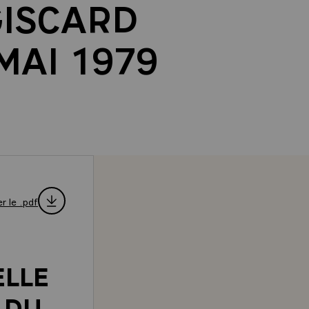
GISCARD
 MAI 1979
r le .pdf
ELLE
 DU